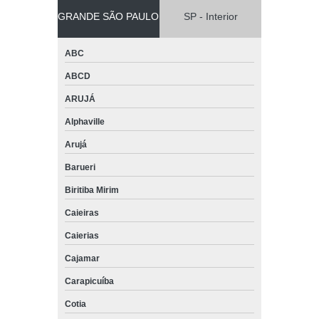
GRANDE SÃO PAULO
SP - Interior
ABC
ABCD
ARUJÁ
Alphaville
Arujá
Barueri
Biritiba Mirim
Caieiras
Caierias
Cajamar
Carapicuíba
Cotia