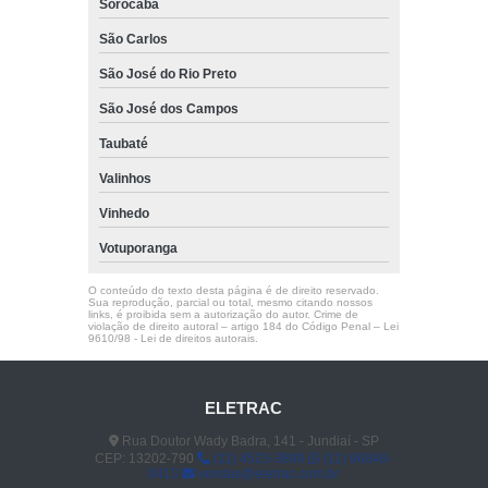
Sorocaba
São Carlos
São José do Rio Preto
São José dos Campos
Taubaté
Valinhos
Vinhedo
Votuporanga
O conteúdo do texto desta página é de direito reservado.
Sua reprodução, parcial ou total, mesmo citando nossos
links, é proibida sem a autorização do autor. Crime de
violação de direito autoral – artigo 184 do Código Penal –
Lei
9610/98 - Lei de direitos autorais
.
ELETRAC
Rua Doutor Wady Badra, 141 - Jundiaí - SP
CEP: 13202-790
(11) 4523-3890
(11) 96848-
0413
vendas@eletrac.com.br