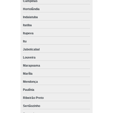
Campinas
Hortolândia
Indaiatuba
Itatiba
Itupeva
Itu
Jaboticabal
Louveira
Marapoama
Marília
Mendonça
Paulínia
Ribeirão Preto
Sertãozinho