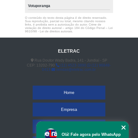
Votuporanga
O conteúdo do texto desta página é de direito reservado.
Sua reprodução, parcial ou total, mesmo citando nossos
links, é proibida sem a autorização do autor. Crime de
violação de direito autoral – artigo 184 do Código Penal –
Lei
9610/98 - Lei de direitos autorais
.
ELETRAC
Rua Doutor Wady Badra, 141 - Jundiaí - SP
CEP: 13202-790
(11) 4523-3890
(11) 96848-
0413
vendas@eletrac.com.br
Home
Empresa
Missão
Olá! Fale agora pelo WhatsApp