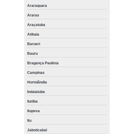
Araraquara
Araras
Araçatuba
Atibaia
Barueri
Bauru
Bragança Paulista
Campinas
Hortolândia
Indaiatuba
Itatiba
Itupeva
Itu
Jaboticabal