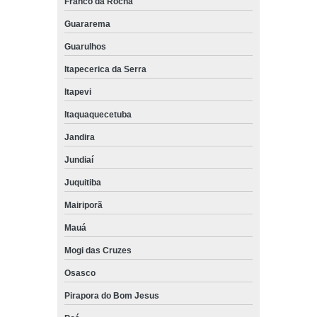
Franco da Rocha
Guararema
Guarulhos
Itapecerica da Serra
Itapevi
Itaquaquecetuba
Jandira
Jundiaí
Juquitiba
Mairiporã
Mauá
Mogi das Cruzes
Osasco
Pirapora do Bom Jesus