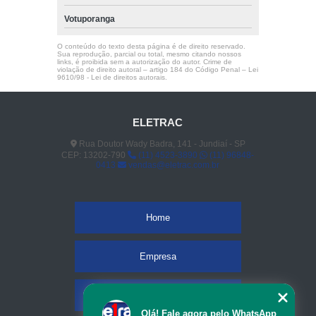
Votuporanga
O conteúdo do texto desta página é de direito reservado.
Sua reprodução, parcial ou total, mesmo citando nossos
links, é proibida sem a autorização do autor. Crime de
violação de direito autoral – artigo 184 do Código Penal –
Lei
9610/98 - Lei de direitos autorais
.
ELETRAC
Rua Doutor Wady Badra, 141 - Jundiaí - SP
CEP: 13202-790
(11) 4523-3890
(11) 96848-
0413
vendas@eletrac.com.br
Home
Empresa
Missão
Olá! Fale agora pelo WhatsApp