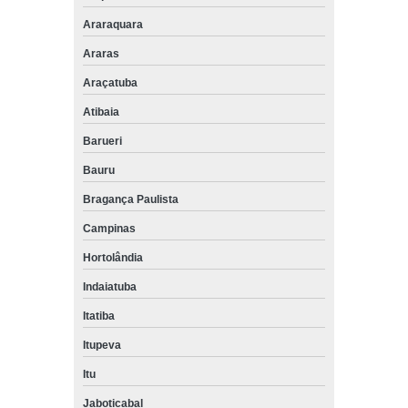
Araraquara
Araras
Araçatuba
Atibaia
Barueri
Bauru
Bragança Paulista
Campinas
Hortolândia
Indaiatuba
Itatiba
Itupeva
Itu
Jaboticabal