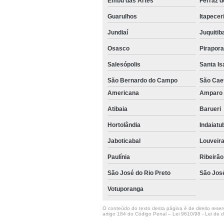
Embu das Artes
Ferraz 
Guarulhos
Itapecer
Jundiaí
Juquitib
Osasco
Pirapor
Salesópolis
Santa Is
São Bernardo do Campo
São Cae
Americana
Ampar
Atibaia
Barueri
Hortolândia
Indaiat
Jaboticabal
Louveir
Paulínia
Ribeirão
São José do Rio Preto
São Jos
Votuporanga
O conteúdo do texto desta página é de direito reserv
artigo 184 do Código Penal –
Lei 9610/98 - Lei de di