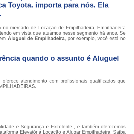
Conserto de Empilhadeira Hyster
ica Toyota. importa para nós. Ela
ura
Conserto de Empilhadeira Manu
.
 de
deiras
Conserto de Empilhadeira Toyo
a no mercado de Locação de Empilhadeira, Empilhadeira
 de
Conserto para Empilhadeira Industri
., tendo em vista que atuamos nesse segmento há anos. Se
deiras
a em
Aluguel de Empilhadeira
, por exemplo, você está no
m
Conserto para E
 peças
Conserto de Empilha
a
rência quando o assunto é
Aluguel
deiras
Conserto de Empilhad
Conserto de Empil
ferece atendimento com profissionais qualificados que
Conserto de Empil
 EMPILHADEIRAS.
Conserto de Empilha
Conserto de Empilhadeira E
Conserto de Empilhad
Conserto de Empilhadeira Elétrica Sk
lidade e Segurança e Excelente , e também oferecemos
lataforma Elevatória Locação e Alugar Empilhadeira. Saiba
Conserto de Empil