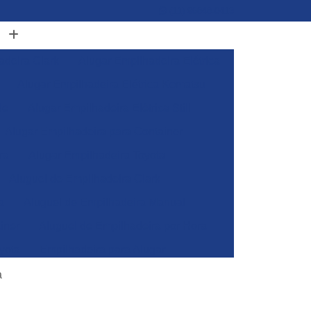
(11) 96848-0413
adeira Clark
Alugar Empilhadeira Elétrica
Alugar Empilhadeira Elétrica Komatsu
de
Alugar Empilhadeira Elétrica Still
Alugar Empilhadeira para Container
ra
Alugar Empilhadeira Toyota
Aluguel de Empilhadeira Clark
a
Aluguel de Empilhadeira Manual
iner
Aluguel de Empilhadeira por Hora
yota
Empilhadeira para Alugar
Empilhadeira Toyota para Alugar
a
Aluguel de Empilhadeira Elétrica Skam