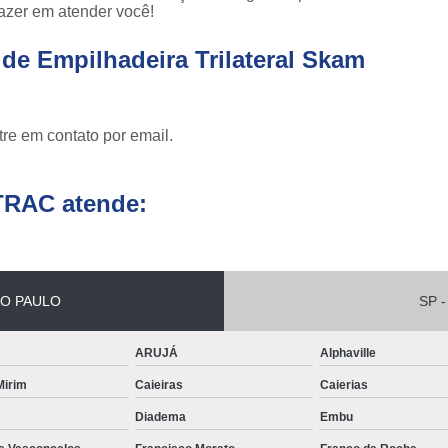
azer em atender você!
Conserto de Empilha
de Empilhadeira Trilateral Skam
Conserto de Empilha
Empilhadeira Balançada
Empilhadeira Con
re em contato por email.
Empilhadeira Contra
TRAC atende:
Empilhadeira Contrabal
Empilhadeira Contraba
Empilhadeira Contra
O PAULO
SP -
Empilhadeira Contra
Empilhadeira Contrabala
ARUJÁ
Alphaville
Empilhadeira Contr
 Mirim
Caieiras
Caierias
Empilhadeira Elétri
Diadema
Embu
Empilhadeira à B