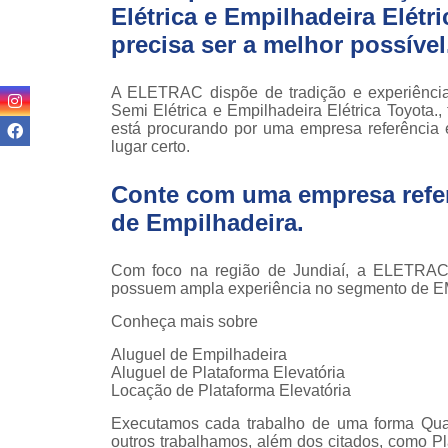
Elétrica e Empilhadeira Elétr
teso
precisa ser a melhor possível
Venda
empilha
A ELETRAC dispõe de tradição e experiênci
Venda
Semi Elétrica e Empilhadeira Elétrica Toyota
empilha
está procurando por uma empresa referênci
ska
lugar certo.
Venda de
par
Conte com uma empresa refe
empilha
de Empilhadeira
.
Com foco na região de Jundiaí, a ELETRAC o
possuem ampla experiência no segmento de
Conheça mais sobre
Aluguel de Empilhadeira
Aluguel de Plataforma Elevatória
Locação de Plataforma Elevatória
Executamos cada trabalho de uma forma Qua
outros trabalhamos, além dos citados, como P