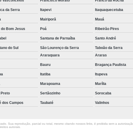
de Vasconcelos
Francisco Morato
Franco da Rocha
Empilhadeira com Ba
ica da Serra
Itapevi
Itaquaquecetuba
Empilhadeira Contrab
a
Mairiporã
Mauá
Empilhadeira de Lít
a do Bom Jesus
Poá
Ribeirão Pires
Empilhadeira de Lítio Elétrica Va
abel
Santana de Parnaíba
Santo André
Empilhadeira Elétrica de Lít
tano do Sul
São Lourenço da Serra
Taboão da Serra
o
Araraquara
Araras
Empilhadeira à Lítio São Paulo
Empi
Bauru
Bragança Paulista
Empilhadeira Elétrica Articulada
uba
Itatiba
Itupeva
Empilhadeira Elétrica Hangc
a
Marapoama
Marília
Empilhadeira Elétrica para Alugar
Em
 Preto
Sertãozinho
Sorocaba
Empilhadeira Elétrica para L
é dos Campos
Taubaté
Valinhos
Empilhadeira Elétrica Toyota
Empilhadeira Elé
ado. Sua reprodução, parcial ou total, mesmo citando nossos links, é proibida sem a autorização 
reitos autorais
.
Empilhadeira Elé