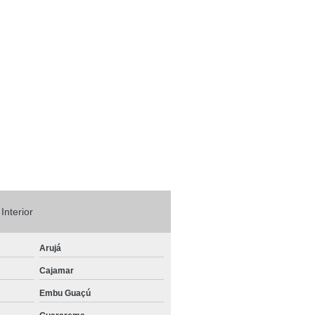
deira Elétrica Tracionaria
deira Hidráulica Elétrica
 e Contrabalançada Guarulhos
trabalançada 2t Vinhedo
balançada 4 Rodas Jundiaí
ançada com Torre Retrátil Itu
lançada à Combustão Itupeva
balançada Elétrica Osasco
 Interior
balançada Franco da Rocha
nçada à Lítio Várzea Paulista
Arujá
abalançada Nova Campinas
Cajamar
ca Contrabalançada Barueri
Embu Guaçú
ateria de Lítio Cajamar