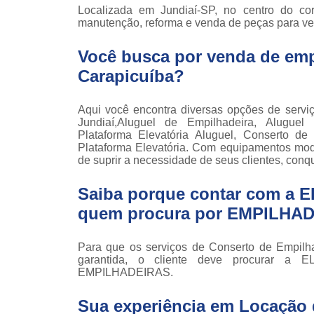
Locaçã
Localizada em Jundiaí-SP, no centro do cor
empilha
manutenção, reforma e venda de peças para ven
Loc
Você busca por venda de empi
empilha
Carapicuíba?
Manuten
empilha
Aqui você encontra diversas opções de serviç
Palete
Jundiaí,Aluguel de Empilhadeira, Aluguel 
manu
Plataforma Elevatória Aluguel, Conserto d
Plataforma Elevatória. Com equipamentos mod
Peças 
de suprir a necessidade de seus clientes, conq
empilha
ska
Saiba porque contar com a 
Peças 
quem procura por EMPILHA
empilhadei
Peças 
Para que os serviços de Conserto de Empilh
empilha
garantida, o cliente deve procurar a
EMPILHADEIRAS.
Plataf
articul
Sua experiência em Locação 
Plataf