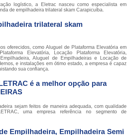
Locação de Plataforma Tesoura Ar
o de
ação logístico, a Eletrac nasceu como especialista em
deiras
da de empilhadeira trilateral skam Carapicuíba.
Plataforma Tesoura Aluguel
ar
lhadeira trilateral skam
Assistência Técnica de Empilhadeira
deiras
Assistência Técnica
ção de
deiras
Assistência Técnic
os oferecidos, como Aluguel de Plataforma Elevatória em
iras
Plataforma Elevatória, Locação Plataforma Elevatória,
Assistência Técnic
ais
e Empilhadeira, Aluguel de Empilhadeiras e Locação de
ernos, e instalações em ótimo estado, a empresa é capaz
Assistência Técni
para
uistando sua confiança.
deira
Assistência Técnic
m
ELETRAC é a melhor opção para
Assistência Técni
para
DEIRAS
ra still
Assistência Técnica p
para
Assistência Técnica 
adeira sejam feitos de maneira adequada, com qualidade
deiras
 ELETRAC, uma empresa referência no segmento de
Assistência Técnica para Empilhadeir
ormas
adas
Conserto de Empilhadeira a Gás
de Empilhadeira, Empilhadeira Semi
ormas