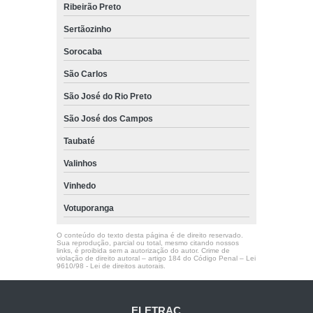
Ribeirão Preto
Sertãozinho
Sorocaba
São Carlos
São José do Rio Preto
São José dos Campos
Taubaté
Valinhos
Vinhedo
Votuporanga
O conteúdo do texto desta página é de direito reservado.
Sua reprodução, parcial ou total, mesmo citando nossos
links, é proibida sem a autorização do autor. Crime de
violação de direito autoral – artigo 184 do Código Penal –
Lei
9610/98 - Lei de direitos autorais
.
ELETRAC