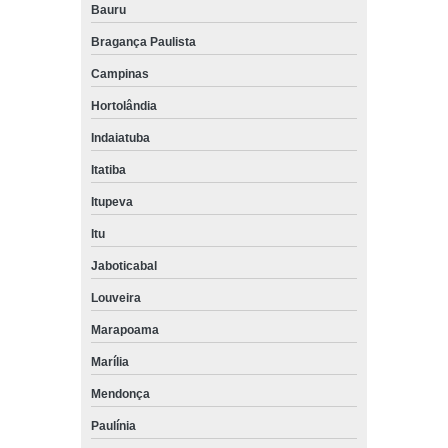
Bauru
Bragança Paulista
Campinas
Hortolândia
Indaiatuba
Itatiba
Itupeva
Itu
Jaboticabal
Louveira
Marapoama
Marília
Mendonça
Paulínia