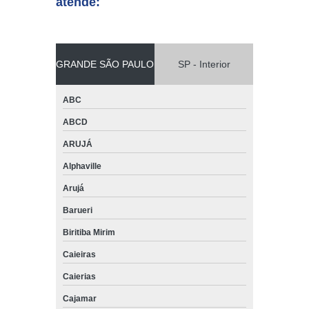
atende:
GRANDE SÃO PAULO
SP - Interior
ABC
ABCD
ARUJÁ
Alphaville
Arujá
Barueri
Biritiba Mirim
Caieiras
Caierias
Cajamar