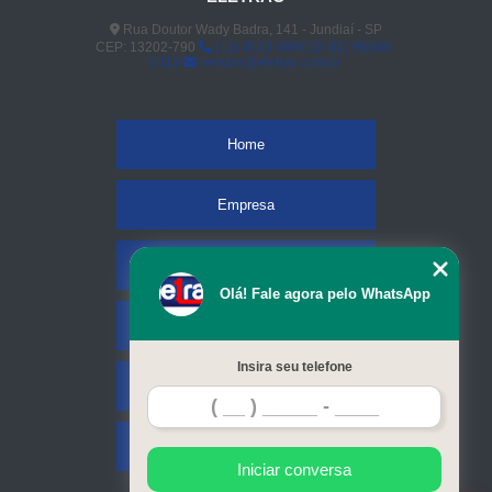
Rua Doutor Wady Badra, 141 - Jundiaí - SP
CEP: 13202-790
(11) 4523-3890
(11) 96848-
0413
vendas@eletrac.com.br
Home
Empresa
Missão
Olá! Fale agora pelo WhatsApp
Serviços
Insira seu telefone
Contato
Mapa do site
Iniciar conversa