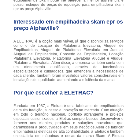
equipamentos Skam pode lhe oferecer a melhor assistência e
possui estoque de peças de reposição para empilhadeira skam
epr os preço Alphaville.
Interessado em empilhadeira skam epr os
preço Alphaville?
A ELETRAC é a opção mais viável, já que disponibiliza serviços
como o de Locação de Plataforma Elevatória, Aluguel de
Empilhadeiras, Aluguel de Plataforma Elevatória em Jundiaí,
Aluguel de Empilhadeira, Conserto de Empilhadeira, Locação
Plataforma Elevatória, Plataforma Elevatória Aluguel e Aluguel
Plataforma Elevatória. Além disso, a empresa também conta com
um atendimento qualificado, através de funcionários
especializados e cuidadosos, que entendem a necessidade de
cada cliente. Também foram investidos valores consideráveis em
instalações de qualidade, aumentando a eficiência da marca.
Por que escolher a ELETRAC?
Fundada em 1987, a Eletrac é uma fabricante de empilhadeiras
de muita tradição, sucesso e inovação no mercado. Com atuação
em todo o território nacional, portfólio abrangente e projetos
especiais customizados, a Eletrac sempre buscou desenvolver e
fornecer aos clientes, produtos e soluções inovadores que
garantissem a produtividade em seus negócios.Além de fabricar
empilhadeiras elétricas de alta confiabilidade, a Eletrac é também
especialista em máquinas e peças da marca Skam. A Eletrac