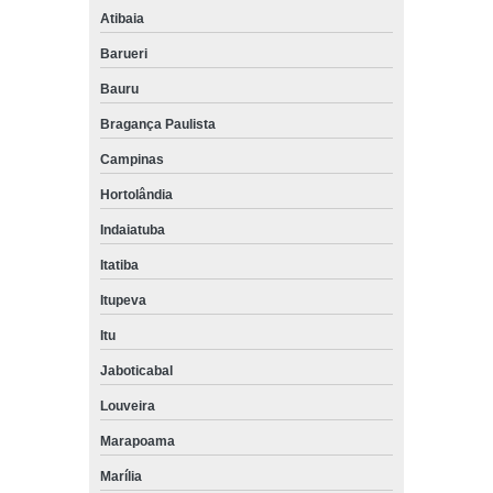
Atibaia
Barueri
Bauru
Bragança Paulista
Campinas
Hortolândia
Indaiatuba
Itatiba
Itupeva
Itu
Jaboticabal
Louveira
Marapoama
Marília