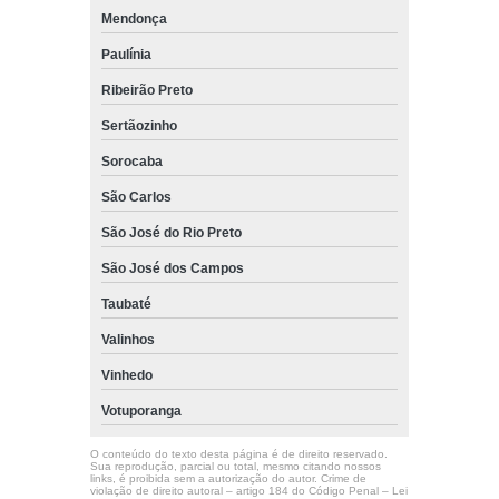
Mendonça
Paulínia
Ribeirão Preto
Sertãozinho
Sorocaba
São Carlos
São José do Rio Preto
São José dos Campos
Taubaté
Valinhos
Vinhedo
Votuporanga
O conteúdo do texto desta página é de direito reservado.
Sua reprodução, parcial ou total, mesmo citando nossos
links, é proibida sem a autorização do autor. Crime de
violação de direito autoral – artigo 184 do Código Penal –
Lei