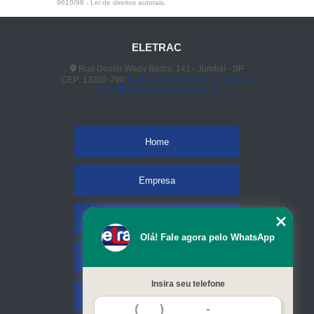
9610/98 - Lei de direitos autorais
.
ELETRAC
Rua Doutor Wady Badra, 141 - Jundiaí - SP
CEP: 13202-790
(11) 4523-3890
(11) 96848-
0413
vendas@eletrac.com.br
Home
Empresa
Missão
Olá! Fale agora pelo WhatsApp
Serviços
Insira seu telefone
Contato