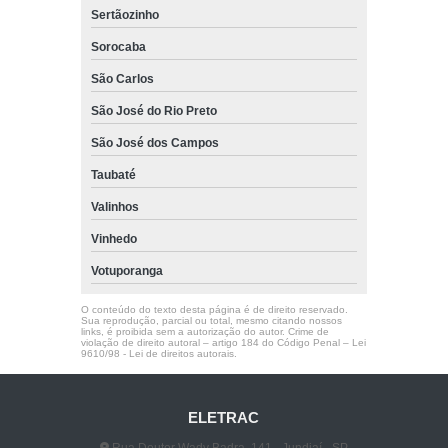
Sertãozinho
Sorocaba
São Carlos
São José do Rio Preto
São José dos Campos
Taubaté
Valinhos
Vinhedo
Votuporanga
O conteúdo do texto desta página é de direito reservado.
Sua reprodução, parcial ou total, mesmo citando nossos
links, é proibida sem a autorização do autor. Crime de
violação de direito autoral – artigo 184 do Código Penal –
Lei
9610/98 - Lei de direitos autorais
.
ELETRAC