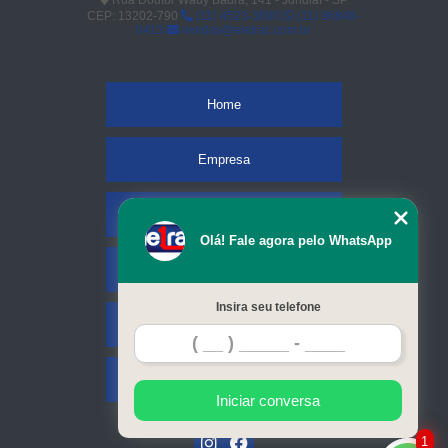
Rua Doutor Wady Badra, 141 - Jundiaí - SP
CEP: 13202-790
(11) 4523-3890
(11) 96848-
0413
vendas@eletrac.com.br
Home
Empresa
Missão
Olá! Fale agora pelo WhatsApp
Serviços
Insira seu telefone
Contato
Mapa do site
Iniciar conversa
1