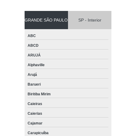
GRANDE SÃO PAULO
SP - Interior
ABC
ABCD
ARUJÁ
Alphaville
Arujá
Barueri
Biritiba Mirim
Caieiras
Caierias
Cajamar
Carapicuíba