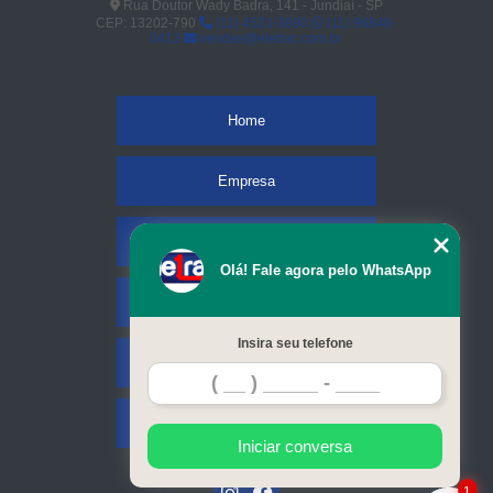
Rua Doutor Wady Badra, 141 - Jundiaí - SP
CEP: 13202-790
(11) 4523-3890
(11) 96848-
0413
vendas@eletrac.com.br
Home
Empresa
Missão
Olá! Fale agora pelo WhatsApp
Serviços
Insira seu telefone
Contato
Mapa do site
Iniciar conversa
1