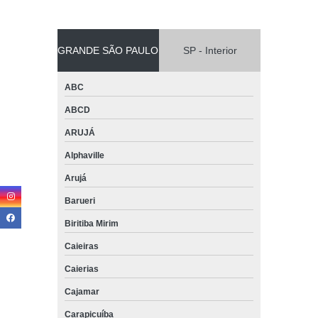
GRANDE SÃO PAULO
SP - Interior
ABC
ABCD
ARUJÁ
Alphaville
Arujá
Barueri
Biritiba Mirim
Caieiras
Caierias
Cajamar
Carapicuíba