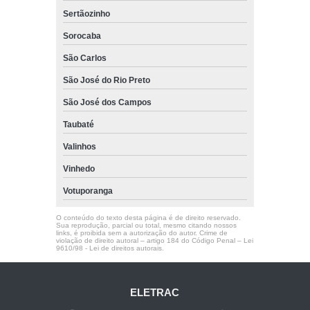
Sertãozinho
Sorocaba
São Carlos
São José do Rio Preto
São José dos Campos
Taubaté
Valinhos
Vinhedo
Votuporanga
O conteúdo do texto desta página é de direito reservado.
Sua reprodução, parcial ou total, mesmo citando nossos
links, é proibida sem a autorização do autor. Crime de
violação de direito autoral – artigo 184 do Código Penal –
Lei
9610/98 - Lei de direitos autorais
.
ELETRAC