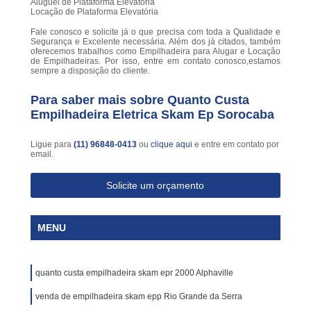
Aluguel de Plataforma Elevatória
Locação de Plataforma Elevatória
Fale conosco e solicite já o que precisa com toda a Qualidade e
Segurança e Excelente necessária. Além dos já citados, também
oferecemos trabalhos como Empilhadeira para Alugar e Locação
de Empilhadeiras. Por isso, entre em contato conosco,estamos
sempre a disposição do cliente.
Para saber mais sobre Quanto Custa
Empilhadeira Eletrica Skam Ep Sorocaba
Ligue para
(11) 96848-0413
ou
clique aqui
e entre em contato por
email.
Solicite um orçamento
MENU
quanto custa empilhadeira skam epr 2000 Alphaville
venda de empilhadeira skam epp Rio Grande da Serra