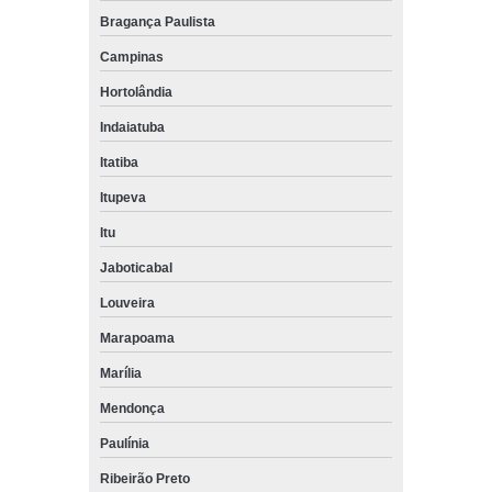
Bragança Paulista
Campinas
Hortolândia
Indaiatuba
Itatiba
Itupeva
Itu
Jaboticabal
Louveira
Marapoama
Marília
Mendonça
Paulínia
Ribeirão Preto