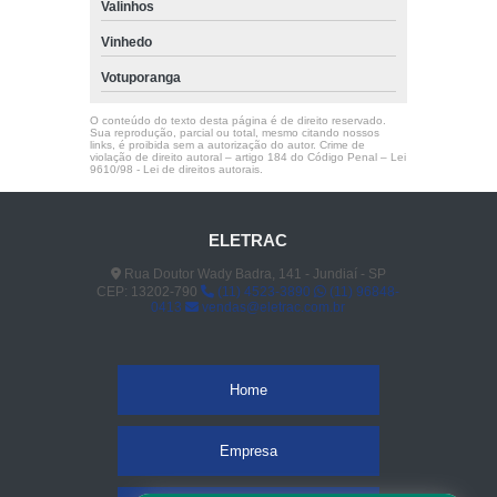
Valinhos
Vinhedo
Votuporanga
O conteúdo do texto desta página é de direito reservado.
Sua reprodução, parcial ou total, mesmo citando nossos
links, é proibida sem a autorização do autor. Crime de
violação de direito autoral – artigo 184 do Código Penal –
Lei
9610/98 - Lei de direitos autorais
.
ELETRAC
Rua Doutor Wady Badra, 141 - Jundiaí - SP
CEP: 13202-790
(11) 4523-3890
(11) 96848-
0413
vendas@eletrac.com.br
Home
Empresa