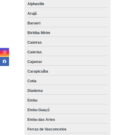
Alphaville
Arujá
Barueri
Biritiba Mirim
Caieiras
Caierias
Cajamar
Carapicuíba
Cotia
Diadema
Embu
Embu Guaçú
Embu das Artes
Ferraz de Vasconcelos