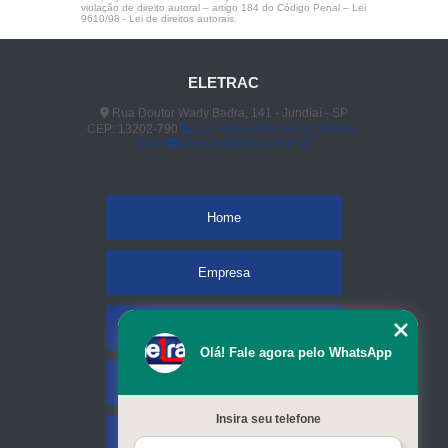
violação de direito autoral – artigo 184 do Código Penal –
Lei
9610/98 - Lei de direitos autorais
.
ELETRAC
Rua Doutor Wady Badra, 141 - Jundiaí - SP
CEP: 13202-790
(11) 4523-3890
(11) 96848-
0413
vendas@eletrac.com.br
Home
Empresa
Missão
Olá! Fale agora pelo WhatsApp
Serviços
Insira seu telefone
Contato