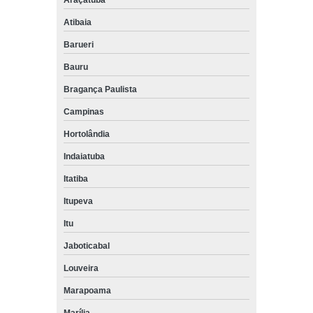
Atibaia
Barueri
Bauru
Bragança Paulista
Campinas
Hortolândia
Indaiatuba
Itatiba
Itupeva
Itu
Jaboticabal
Louveira
Marapoama
Marília