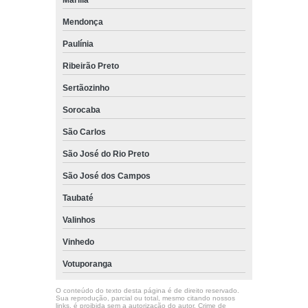
Mendonça
Paulínia
Ribeirão Preto
Sertãozinho
Sorocaba
São Carlos
São José do Rio Preto
São José dos Campos
Taubaté
Valinhos
Vinhedo
Votuporanga
O conteúdo do texto desta página é de direito reservado.
Sua reprodução, parcial ou total, mesmo citando nossos
links, é proibida sem a autorização do autor. Crime de