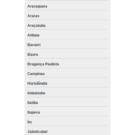
Araraquara
Araras
Araçatuba
Atibaia
Barueri
Bauru
Bragança Paulista
Campinas
Hortolândia
Indaiatuba
Itatiba
Itupeva
Itu
Jaboticabal