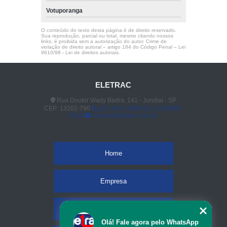
Votuporanga
O conteúdo do texto desta página é de direito reservado.
Sua reprodução, parcial ou total, mesmo citando nossos
links, é proibida sem a autorização do autor. Crime de
violação de direito autoral – artigo 184 do Código Penal –
Lei
9610/98 - Lei de direitos autorais
.
ELETRAC
Rua Doutor Wady Badra, 141 - Jundiaí - SP
CEP: 13202-790
(11) 4523-3890
(11) 96848-
0413
vendas@eletrac.com.br
Home
Empresa
Missão
Olá! Fale agora pelo WhatsApp