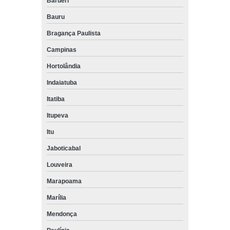
Barueri
Bauru
Bragança Paulista
Campinas
Hortolândia
Indaiatuba
Itatiba
Itupeva
Itu
Jaboticabal
Louveira
Marapoama
Marília
Mendonça