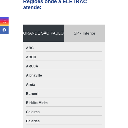
Regiões onde a ELETRAC
atende:
GRANDE SÃO PAULO
SP - Interior
ABC
ABCD
ARUJÁ
Alphaville
Arujá
Barueri
Biritiba Mirim
Caieiras
Caierias