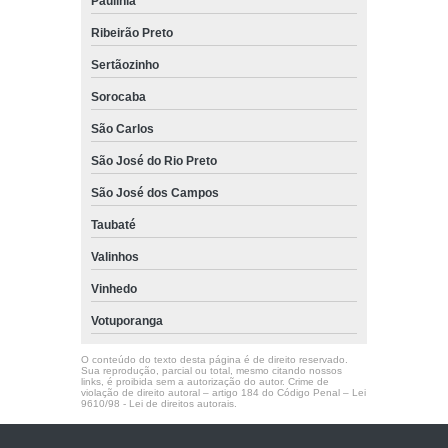
Paulínia
Ribeirão Preto
Sertãozinho
Sorocaba
São Carlos
São José do Rio Preto
São José dos Campos
Taubaté
Valinhos
Vinhedo
Votuporanga
O conteúdo do texto desta página é de direito reservado.
Sua reprodução, parcial ou total, mesmo citando nossos
links, é proibida sem a autorização do autor. Crime de
violação de direito autoral – artigo 184 do Código Penal –
Lei
9610/98 - Lei de direitos autorais
.