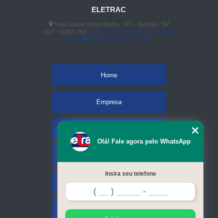
ELETRAC
Rua Doutor Wady Badra, 141 - Jundiaí - SP
CEP: 13202-790
(11) 4523-3890
(11) 96848-
0413
vendas@eletrac.com.br
Home
Empresa
Missão
Olá! Fale agora pelo WhatsApp
Serviços
Insira seu telefone
Contato
Mapa do site