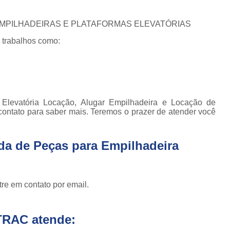
Conserto de Empilhadeira Hyster
ura
Conserto de Empilhadeira Manu
 EMPILHADEIRAS E PLATAFORMAS ELEVATÓRIAS
 de
deiras
Conserto de Empilhadeira Toyo
 trabalhos como:
 de
Conserto para Empilhadeira Industri
deiras
m
Conserto para E
 peças
Conserto de Empilha
a
Elevatória Locação, Alugar Empilhadeira e Locação de
deiras
Conserto de Empilhad
contato para saber mais. Teremos o prazer de atender você
Conserto de Empil
Conserto de Empil
da de Peças para Empilhadeira
Conserto de Empilha
Conserto de Empilhadeira E
re em contato por email.
Conserto de Empilhad
Conserto de Empilhadeira Elétrica Sk
TRAC atende:
Conserto de Empil