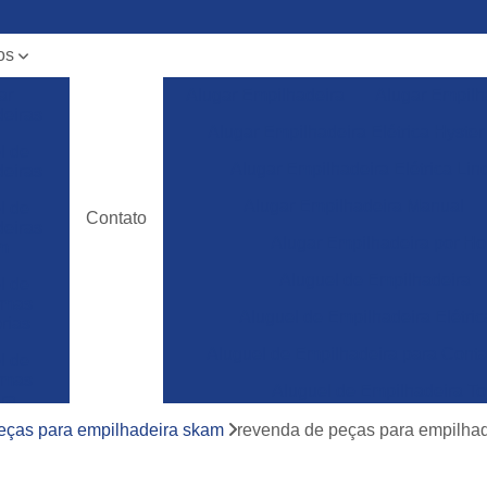
os
ar
Alugar Empilhadeira
Alugar Empilh
deiras
Alugar Empilhadeira Elétrica Hyster
l de
Alugar Empilhadeira Elétrica Lin
deiras
Alugar Empilhadeira Manual
l de
Contato
deiras
Alugar Empilhadeira por Ho
m
Aluguel de Empilhadeira
l de
ormas
Aluguel de Empilhadeira Elétric
rias
Aluguel de Empilhadeira para Conta
l de
ormas
Aluguel de Empilhadeira To
ura
Empilhadeira para Aluguel
eças para empilhadeira skam
revenda de peças para empilhade
ncia
a de
Empilhadeira Toyota para Aluguel
deiras