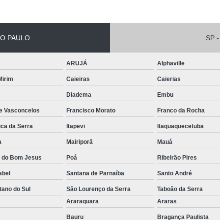
Conserto de Empilha
Conserto de Empilha
O PAULO
SP -
Empilhadeira Balançada
ARUJÁ
Alphaville
Empilhadeira Con
 Mirim
Caieiras
Caierias
Empilhadeira Contra
Diadema
Embu
Empilhadeira Contrabal
de Vasconcelos
Francisco Morato
Franco da Rocha
Empilhadeira Contraba
ica da Serra
Itapevi
Itaquaquecetuba
Empilhadeira Contra
a
Mairiporã
Mauá
Empilhadeira Contra
a do Bom Jesus
Poá
Ribeirão Pires
Empilhadeira Contrabala
abel
Santana de Parnaíba
Santo André
Empilhadeira Contr
tano do Sul
São Lourenço da Serra
Taboão da Serra
Empilhadeira Elétri
o
Araraquara
Araras
Empilhadeira à B
Bauru
Bragança Paulista