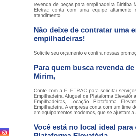
Locaçã
revenda de peças para empilhadeira Biritiba 
empilha
Eletrac conta com uma equipe altamente 
atendimento.
Loc
empilha
Não deixe de contratar uma 
Manuten
empilhadeiras!
empilha
Palete
Solicite seu orçamento e confira nossas promo
manu
Para quem busca revenda de p
Peças 
empilha
Mirim,
ska
Peças 
Conte com a ELETRAC para solicitar serviç
empilhadei
Empilhadeira, Aluguel de Plataforma Elevatóri
Empilhadeiras, Locação Plataforma Elevat
Peças 
Empilhadeira. A empresa conta com um time de p
empilha
em equipamentos modernos, que se ajustam a 
Plataf
articul
Você está no local ideal par
Plataforma Elevatória
.
Plataf