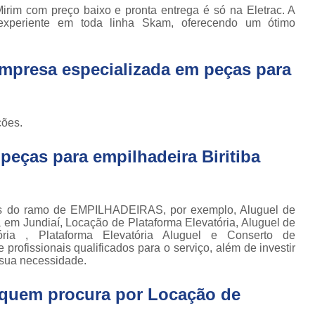
Locação de Plataforma Tesoura Ar
o de
Mirim com preço baixo e pronta entrega é só na Eletrac. A
deiras
experiente em toda linha Skam, oferecendo um ótimo
Plataforma Tesoura Aluguel
ar
Assistência Técnica de Empilhadeira
deiras
empresa especializada em peças para
Assistência Técnica
ção de
deiras
Assistência Técnic
iras
ções.
Assistência Técnic
ais
Assistência Técni
eças para empilhadeira Biritiba
para
deira
Assistência Técnic
m
Assistência Técni
para
os do ramo de EMPILHADEIRAS, por exemplo, Aluguel de
ra still
Assistência Técnica p
a em Jundiaí, Locação de Plataforma Elevatória, Aluguel de
ória , Plataforma Elevatória Aluguel e Conserto de
para
Assistência Técnica 
rofissionais qualificados para o serviço, além de investir
deiras
sua necessidade.
Assistência Técnica para Empilhadeir
ormas
adas
a quem procura por
Locação de
Conserto de Empilhadeira a Gás
ormas