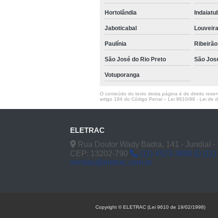
Hortolândia
Indaiat
Jaboticabal
Louveir
Paulínia
Ribeirão
São José do Rio Preto
São Jos
Votuporanga
O conteúdo do texto desta página é de direito reserv
artigo 184 do Código Penal –
Lei 9610/98 - Lei de di
ELETRAC
Rua Doutor Wady Badra, 141 - Jundiaí -
CEP: 13202-790
(11) 4523-3890
(11)
vendas@eletrac.com.br
Copyright © ELETRAC (Lei 9610 de 19/02/1998)