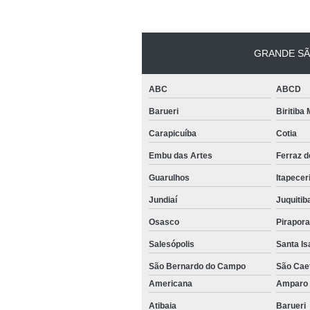
GRANDE SÃ
ABC
ABCD
Barueri
Biritiba
Carapicuíba
Cotia
Embu das Artes
Ferraz 
Guarulhos
Itapecer
Jundiaí
Juquitib
Osasco
Pirapor
Salesópolis
Santa Is
São Bernardo do Campo
São Cae
Americana
Ampar
Atibaia
Barueri