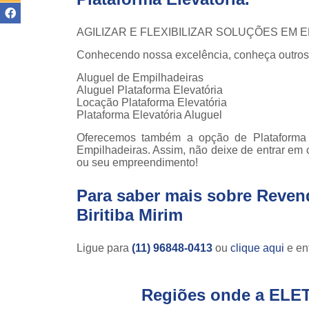
teso
AGILIZAR E FLEXIBILIZAR SOLUÇÕES EM
Venda
empilha
Conhecendo nossa excelência, conheça outros
Venda
Aluguel de Empilhadeiras
empilha
Aluguel Plataforma Elevatória
ska
Locação Plataforma Elevatória
Plataforma Elevatória Aluguel
Venda de
par
Oferecemos também a opção de Plataforma 
empilha
Empilhadeiras. Assim, não deixe de entrar em 
ou seu empreendimento!
Para saber mais sobre Reven
Biritiba Mirim
Ligue para
(11) 96848-0413
ou
clique aqui
e ent
Regiões onde a ELE