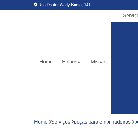
Rua Doutor Wady Badra, 141
Serviç
Alug
empilha
Alugue
empilha
Alugue
Home
Empresa
Missão
empilha
ska
Alugue
plataf
elevató
Alugue
plataf
teso
Home
Serviços
peças para empilhadeiras
p
Assitê
técnic
empilha