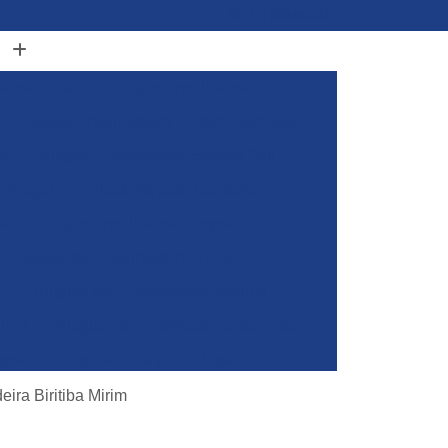
(11) 96848-0413
adeira Clark
Alugar Empilhadeira Elétrica
Alugar Empilhadeira Elétrica Komatsu
de
Alugar Empilhadeira Elétrica Still
Alugar Empilhadeira para Container
ra
Alugar Empilhadeira Toyota
Aluguel de Empilhadeira Clark
a
Aluguel de Empilhadeira Manual
iner
Aluguel de Empilhadeira por Hora
yota
Empilhadeira para Alugar
Empilhadeira Toyota para Alugar
ira Biritiba Mirim
Aluguel de Empilhadeira Elétrica Skam