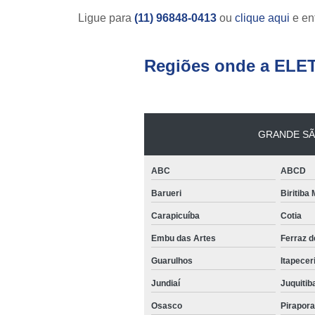
Ligue para
(11) 96848-0413
ou
clique aqui
e ent
Regiões onde a ELE
GRANDE SÃ
ABC
ABCD
Barueri
Biritiba
Carapicuíba
Cotia
Embu das Artes
Ferraz 
Guarulhos
Itapecer
Jundiaí
Juquitib
Osasco
Pirapor