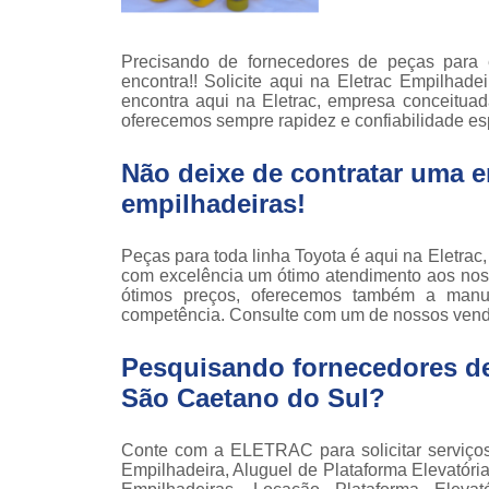
Locaçã
empilha
Precisando de fornecedores de peças para
Loc
encontra!! Solicite aqui na Eletrac Empilhad
empilha
encontra aqui na Eletrac, empresa conceituad
oferecemos sempre rapidez e confiabilidade es
Manuten
empilha
Não deixe de contratar uma 
Palete
empilhadeiras!
manu
Peças 
Peças para toda linha Toyota é aqui na Eletra
empilha
com excelência um ótimo atendimento aos noss
ska
ótimos preços, oferecemos também a manu
Peças 
competência. Consulte com um de nossos vende
empilhadei
Pesquisando fornecedores de
Peças 
empilha
São Caetano do Sul?
Plataf
articul
Conte com a ELETRAC para solicitar serviç
Empilhadeira, Aluguel de Plataforma Elevatóri
Plataf