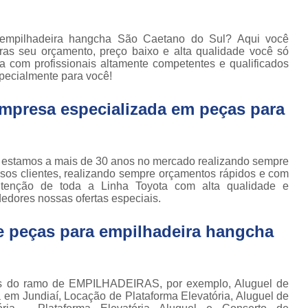
Locação de Plataforma Tesoura Ar
o de
deiras
Plataforma Tesoura Aluguel
 empilhadeira hangcha São Caetano do Sul? Aqui você
ar
eiras seu orçamento, preço baixo e alta qualidade você só
Assistência Técnica de Empilhadeira
deiras
a com profissionais altamente competentes e qualificados
Assistência Técnica
pecialmente para você!
ção de
deiras
Assistência Técnic
empresa especializada em peças para
iras
Assistência Técnic
ais
Assistência Técni
para
c, estamos a mais de 30 anos no mercado realizando sempre
deira
Assistência Técnic
os clientes, realizando sempre orçamentos rápidos e com
m
tenção de toda a Linha Toyota com alta qualidade e
Assistência Técni
para
dores nossas ofertas especiais.
ra still
Assistência Técnica p
 peças para empilhadeira hangcha
para
Assistência Técnica 
deiras
Assistência Técnica para Empilhadeir
ormas
adas
os do ramo de EMPILHADEIRAS, por exemplo, Aluguel de
Conserto de Empilhadeira a Gás
a em Jundiaí, Locação de Plataforma Elevatória, Aluguel de
ormas