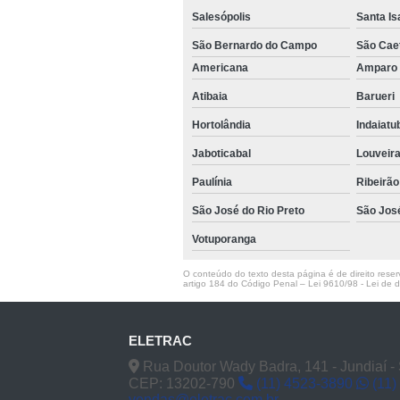
Salesópolis
Santa Is
São Bernardo do Campo
São Cae
Americana
Ampar
Atibaia
Barueri
Hortolândia
Indaiat
Jaboticabal
Louveir
Paulínia
Ribeirão
São José do Rio Preto
São Jos
Votuporanga
O conteúdo do texto desta página é de direito reserv
artigo 184 do Código Penal –
Lei 9610/98 - Lei de di
ELETRAC
Rua Doutor Wady Badra, 141 - Jundiaí -
CEP: 13202-790
(11) 4523-3890
(11)
vendas@eletrac.com.br