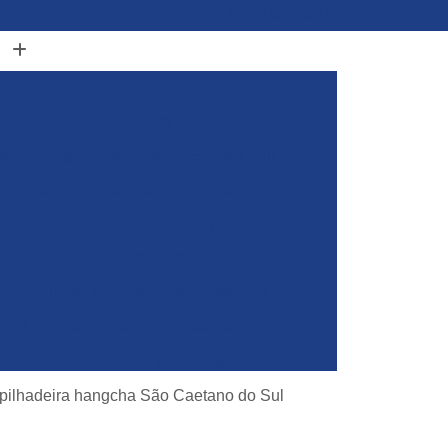
(11) 96848-0413
adeira Clark
Alugar Empilhadeira Elétrica
Alugar Empilhadeira Elétrica Komatsu
de
Alugar Empilhadeira Elétrica Still
Alugar Empilhadeira para Container
ra
Alugar Empilhadeira Toyota
Aluguel de Empilhadeira Clark
a
Aluguel de Empilhadeira Manual
iner
Aluguel de Empilhadeira por Hora
yota
Empilhadeira para Alugar
Empilhadeira Toyota para Alugar
pilhadeira hangcha São Caetano do Sul
Aluguel de Empilhadeira Elétrica Skam