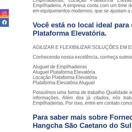
Empilhadeiras, Locação Plataforma Elevat
teso
Empilhadeira. A empresa conta com um time de p
em equipamentos modernos, que se ajustam a 
Venda
empilha
Você está no local ideal par
Venda
Plataforma Elevatória
.
empilha
ska
AGILIZAR E FLEXIBILIZAR SOLUÇÕES EM
Venda de
par
Conhecendo nossa excelência, conheça outros
empilha
Aluguel de Empilhadeiras
Aluguel Plataforma Elevatória
Locação Plataforma Elevatória
Plataforma Elevatória Aluguel
Possuímos uma forma de trabalho Qualidade e 
informações. Além dos já citados, nós tr
Empilhadeiras. Por isso, entre em contato cono
Para saber mais sobre Forne
Hangcha São Caetano do Sul