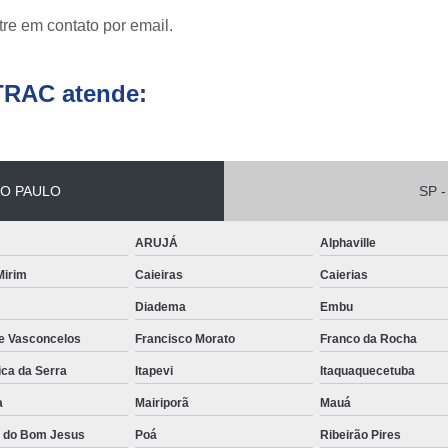
re em contato por email.
Conserto de Empilha
Conserto de Empilha
TRAC atende:
Empilhadeira Balançada
Empilhadeira Con
Empilhadeira Contra
O PAULO
SP -
Empilhadeira Contrabal
Empilhadeira Contraba
ARUJÁ
Alphaville
Empilhadeira Contra
 Mirim
Caieiras
Caierias
Empilhadeira Contra
Diadema
Embu
Empilhadeira Contrabala
de Vasconcelos
Francisco Morato
Franco da Rocha
Empilhadeira Contr
ica da Serra
Itapevi
Itaquaquecetuba
Empilhadeira Elétri
a
Mairiporã
Mauá
a do Bom Jesus
Poá
Ribeirão Pires
Empilhadeira à B