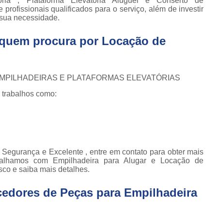
ória , Plataforma Elevatória Aluguel e Conserto de
Conserto de Empilhadeira Hyster
ura
rofissionais qualificados para o serviço, além de investir
Conserto de Empilhadeira Manu
sua necessidade.
 de
deiras
Conserto de Empilhadeira Toyo
a quem procura por
Locação de
 de
Conserto para Empilhadeira Industri
deiras
m
Conserto para E
 EMPILHADEIRAS E PLATAFORMAS ELEVATÓRIAS
 peças
Conserto de Empilha
a
 trabalhos como:
deiras
Conserto de Empilhad
Conserto de Empil
Conserto de Empil
Conserto de Empilha
Segurança e Excelente , entre em contato para obter mais
abalhamos com Empilhadeira para Alugar e Locação de
Conserto de Empilhadeira E
sco e saiba mais detalhes.
Conserto de Empilhad
cedores de Peças para Empilhadeira
Conserto de Empilhadeira Elétrica Sk
Conserto de Empil