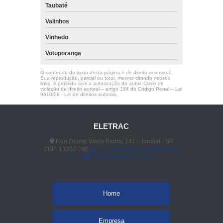
Taubaté
Valinhos
Vinhedo
Votuporanga
O conteúdo do texto desta página é de direito reservado.
Sua reprodução, parcial ou total, mesmo citando nossos
links, é proibida sem a autorização do autor. Crime de
violação de direito autoral – artigo 184 do Código Penal –
Lei
9610/98 - Lei de direitos autorais
.
ELETRAC
Rua Doutor Wady Badra, 141 - Jundiaí - SP
CEP: 13202-790
(11) 4523-3890
(11) 96848-
0413
vendas@eletrac.com.br
Home
Empresa