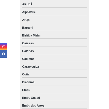
ARUJÁ
Alphaville
Arujá
Barueri
Biritiba Mirim
Caieiras
Caierias
Cajamar
Carapicuíba
Cotia
Diadema
Embu
Embu Guaçú
Embu das Artes