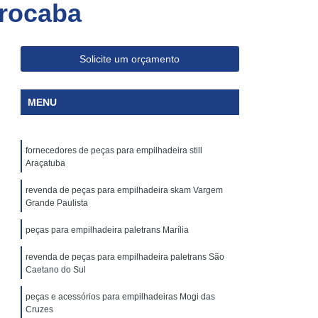
orocaba
Skam Ep
Aluguel de Empilhadeira Skam
Aluguel de Empilhadeira Skam Ep1200
p
Aluguel de Empilhadeira Skam Epr
Solicite um orçamento
00
Aluguel de Empilhadeira Skam Epr Os
MENU
m
Aluguel de Empilhadeiras Skam Usadas
Aluguel de Plataforma Elevatória Articulada
fornecedores de peças para empilhadeira still
Aluguel Plataforma Elevatória Articulada
Araçatuba
ria
Locação Plataforma Elevatória
revenda de peças para empilhadeira skam Vargem
iculada
Plataforma Elevatória Aluguel
Grande Paulista
luguel
Plataforma Elevatória Locação
peças para empilhadeira paletrans Marília
Aluguel de Plataforma Tesoura Articulada
revenda de peças para empilhadeira paletrans São
Caetano do Sul
Aluguel Plataforma Tesoura Articulada
peças e acessórios para empilhadeiras Mogi das
esoura
Locação de Plataforma Tesoura
Cruzes