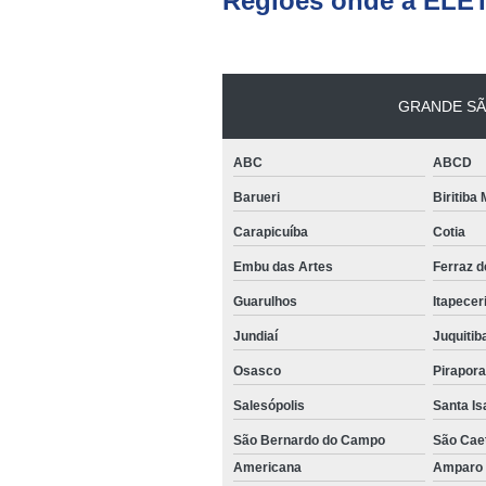
Regiões onde a ELE
GRANDE SÃ
ABC
ABCD
Barueri
Biritiba
Carapicuíba
Cotia
Embu das Artes
Ferraz 
Guarulhos
Itapecer
Jundiaí
Juquitib
Osasco
Pirapor
Salesópolis
Santa Is
São Bernardo do Campo
São Cae
Americana
Ampar