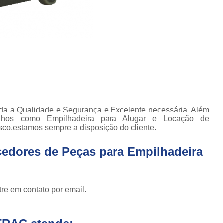
Empilhadeira com Ba
Empilhadeira Contrab
Empilhadeira de Lít
Empilhadeira de Lítio Elétrica Va
Empilhadeira Elétrica de Lít
Empilhadeira à Lítio São Paulo
Empi
toda a Qualidade e Segurança e Excelente necessária. Além
Empilhadeira Elétrica Articulada
alhos como Empilhadeira para Alugar e Locação de
sco,estamos sempre a disposição do cliente.
Empilhadeira Elétrica Hangc
Empilhadeira Elétrica para Alugar
Em
cedores de Peças para Empilhadeira
Empilhadeira Elétrica para L
Empilhadeira Elétrica Toyota
re em contato por email.
Empilhadeira Elé
Empilhadeira Elé