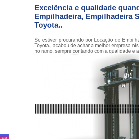
teso
Excelência e qualidade quan
Empilhadeira, Empilhadeira Se
Venda
empilha
Toyota..
Venda
empilha
Se estiver procurando por Locação de Empilha
ska
Toyota., acabou de achar a melhor empresa n
no ramo, sempre contando com a qualidade e a
Venda de
par
empilha