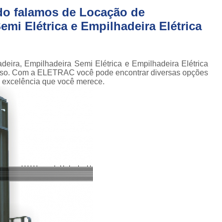
Conserto de Empilhadeira Hyster
ura
do falamos de Locação de
Conserto de Empilhadeira Manu
mi Elétrica e Empilhadeira Elétrica
 de
deiras
Conserto de Empilhadeira Toyo
 de
Conserto para Empilhadeira Industri
deiras
deira, Empilhadeira Semi Elétrica e Empilhadeira Elétrica
m
Conserto para E
isso. Com a ELETRAC você pode encontrar diversas opções
 excelência que você merece.
 peças
Conserto de Empilha
a
deiras
Conserto de Empilhad
Conserto de Empil
Conserto de Empil
Conserto de Empilha
Conserto de Empilhadeira E
Conserto de Empilhad
Conserto de Empilhadeira Elétrica Sk
Conserto de Empil