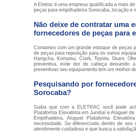
Locaçã
A Eletrac é uma empresa qualificada a mais d
empilha
peças para empilhadeira Sorocaba, locação e 
Loc
Não deixe de contratar uma 
empilha
fornecedores de peças para 
Manuten
empilha
Contamos com um grande estoque de peças par
Palete
de peças para reposição para os varios equipam
manu
Hangcha, Komatsu, Clark, Toyota, Skam. Of
preventiva, evite dor de cabeça deixando
Peças 
preventivas seu equipamento tem um melhor d
empilha
ska
Pesquisando por fornecedore
Peças 
Sorocaba?
empilhadei
Peças 
Saiba que com a ELETRAC você pode achar
empilha
Plataforma Elevatória em Jundiaí e Aluguel de
Empilhadeira, Aluguel Plataforma Elevatór
Plataf
necessidade. Se diferenciado dentro de se
articul
atendimento cuidadoso e que busca a satisfação
Plataf