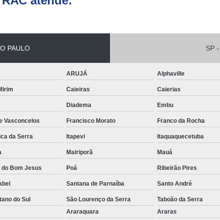
TRAC atende:
Empilhadeira Elétrica Lateral Jaguar
Empilhadeira El
Empilhadeira Elétri
O PAULO
SP -
Empilhadeira Elétrica Retrátil Franco 
ARUJÁ
Alphaville
Empilhadeira Elétrica Tracionária 
 Mirim
Caieiras
Caierias
Empilhadeira Retrátil Elétrica Barueri
Diadema
Embu
Empilhadeira Elétrica Paletrans
de Vasconcelos
Francisco Morato
Franco da Rocha
Empilhadeira Paletrans
ica da Serra
Itapevi
Itaquaquecetuba
Empilhadeira Paletrans Le1034
a
Mairiporã
Mauá
Empilhadeira Paletrans Pr1
a do Bom Jesus
Poá
Ribeirão Pires
Empilhadeira Paletrans Pt164
abel
Santana de Parnaíba
Santo André
Empilhadeira Paletrans Px 12
tano do Sul
São Lourenço da Serra
Taboão da Serra
Empilhadeira Retrátil Paletrans
o
Araraquara
Araras