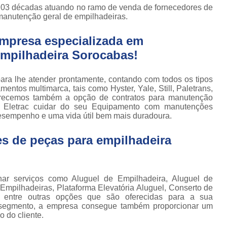
Locação de Plataforma Tesoura Ar
o de
e 03 décadas atuando no ramo de venda de fornecedores de
deiras
manutenção geral de empilhadeiras.
Plataforma Tesoura Aluguel
ar
empresa especializada em
Assistência Técnica de Empilhadeira
deiras
empilhadeira Sorocabas!
Assistência Técnica
ção de
deiras
Assistência Técnic
a lhe atender prontamente, contando com todos os tipos
iras
entos multimarca, tais como Hyster, Yale, Still, Paletrans,
Assistência Técnic
ais
erecemos também a opção de contratos para manutenção
 a Eletrac cuidar do seu Equipamento com manutenções
Assistência Técni
para
esempenho e uma vida útil bem mais duradoura.
deira
Assistência Técnic
m
s de peças para empilhadeira
Assistência Técni
para
ra still
Assistência Técnica p
para
Assistência Técnica 
 serviços como Aluguel de Empilhadeira, Aluguel de
deiras
 Empilhadeiras, Plataforma Elevatória Aluguel, Conserto de
Assistência Técnica para Empilhadeir
ia entre outras opções que são oferecidas para a sua
ormas
u segmento, a empresa consegue também proporcionar um
adas
Conserto de Empilhadeira a Gás
 do cliente.
ormas