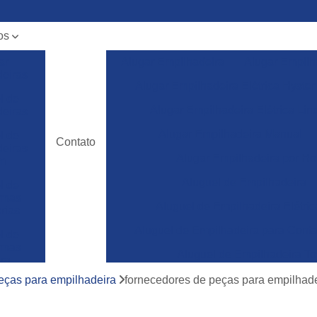
os
ar
Alugar Empilhadeira
Alugar Empilh
deiras
Alugar Empilhadeira Elétrica Hyster
l de
Alugar Empilhadeira Elétrica Lin
deiras
Alugar Empilhadeira Manual
l de
Contato
deiras
Alugar Empilhadeira por Ho
m
Aluguel de Empilhadeira
l de
ormas
Aluguel de Empilhadeira Elétric
rias
Aluguel de Empilhadeira para Conta
l de
ormas
Aluguel de Empilhadeira To
ura
Empilhadeira para Aluguel
eças para empilhadeira
fornecedores de peças para empilhad
ncia
a de
Empilhadeira Toyota para Aluguel
deiras