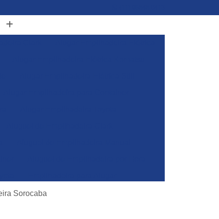
(11) 96848-0413
adeira Clark
Alugar Empilhadeira Elétrica
Alugar Empilhadeira Elétrica Komatsu
de
Alugar Empilhadeira Elétrica Still
Alugar Empilhadeira para Container
ra
Alugar Empilhadeira Toyota
Aluguel de Empilhadeira Clark
a
Aluguel de Empilhadeira Manual
iner
Aluguel de Empilhadeira por Hora
yota
Empilhadeira para Alugar
Empilhadeira Toyota para Alugar
eira Sorocaba
Aluguel de Empilhadeira Elétrica Skam