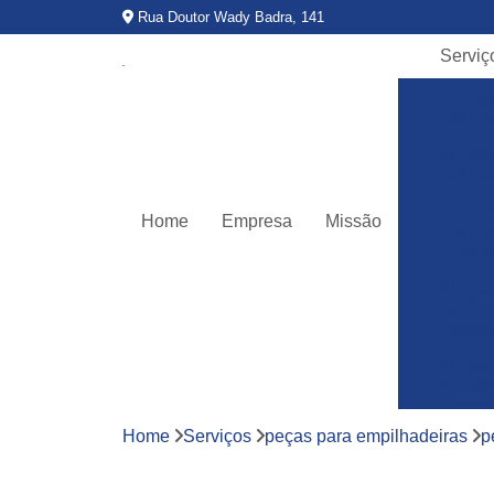
Rua Doutor Wady Badra, 141
Serviç
Alug
empilha
Alugue
empilha
Alugue
Home
Empresa
Missão
empilha
ska
Alugue
plataf
elevató
Alugue
plataf
teso
Home
Serviços
peças para empilhadeiras
p
Assitê
técnic
empilha