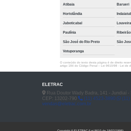
Atibaia
Barueri
Hortolândia
Indaiat
Jaboticabal
Louveir
Paulínia
Ribeirão
São José do Rio Preto
São Jos
Votuporanga
O conteúdo do texto desta página é de direito reserv
artigo 184 do Código Penal –
Lei 9610/98 - Lei de di
ELETRAC
Rua Doutor Wady Badra, 141 - Jundiaí -
CEP: 13202-790
(11) 4523-3890
(11)
vendas@eletrac.com.br
Copyright © ELETRAC (Lei 9610 de 19/02/1998)