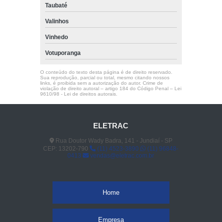
Taubaté
Valinhos
Vinhedo
Votuporanga
O conteúdo do texto desta página é de direito reservado.
Sua reprodução, parcial ou total, mesmo citando nossos
links, é proibida sem a autorização do autor. Crime de
violação de direito autoral – artigo 184 do Código Penal –
Lei
9610/98 - Lei de direitos autorais
.
ELETRAC
Rua Doutor Wady Badra, 141 - Jundiaí - SP
CEP: 13202-790
(11) 4523-3890
(11) 96848-
0413
vendas@eletrac.com.br
Home
Empresa