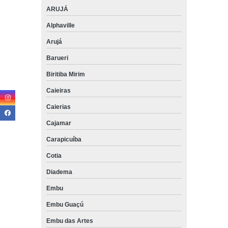
ARUJÁ
Alphaville
Arujá
Barueri
Biritiba Mirim
Caieiras
Caierias
Cajamar
Carapicuíba
Cotia
Diadema
Embu
Embu Guaçú
Embu das Artes