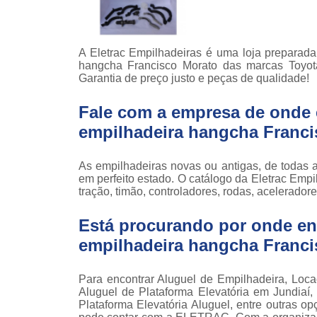
Locaçã
empilha
Loc
A Eletrac Empilhadeiras é uma loja preparad
empilha
hangcha Francisco Morato das marcas Toyota,
Garantia de preço justo e peças de qualidade!
Manuten
empilha
Fale com a empresa de onde 
Palete
empilhadeira hangcha Franci
manu
Peças 
As empilhadeiras novas ou antigas, de todas 
empilha
em perfeito estado. O catálogo da Eletrac Empi
ska
tração, timão, controladores, rodas, aceleradore
Peças 
empilhadei
Está procurando por onde en
Peças 
empilhadeira hangcha Franc
empilha
Plataf
Para encontrar Aluguel de Empilhadeira, Loca
articul
Aluguel de Plataforma Elevatória em Jundiaí,
Plataforma Elevatória Aluguel, entre outras
Plataf