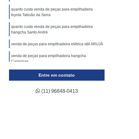
ticulada
Locação Plataforma Tesoura
quanto custa venda de peças para empilhadeira
Plataforma Tipo Tesoura Aluguel
toyota Taboão da Serra
Assistência Técnica de Empilhadeira a Gás
quanto custa venda de peças para empilhadeira
hangcha Santo André
 de Empilhadeira Elétrica
a de Empilhadeira Hyster
venda de peças para empilhadeira elétrica still ARUJÁ
a de Empilhadeira Komatsu
venda de peças para empilhadeira hangcha
Campinas
ca de Empilhadeira Skam
venda de peças para empilhadeira elétrica still
Entre em contato
a de Empilhadeira Toyota
Salesópolis
ca de Empilhadeira Yale
venda de peças para empilhadeira hyster Araras
(11) 96848-0413
ara Empilhadeira Industrial
para Empilhadeira Retrátil
a Trilateral
Conserto de Empilhadeira
Conserto de Empilhadeira Elétrica