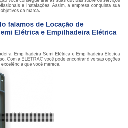
o você consegue tirar as suas dúvidas sobre os serviços
Conserto de Empilhadeira Hyster
ura
issionais e instalações. Assim, a empresa conquista sua
Conserto de Empilhadeira Manu
 objetivos da marca.
 de
deiras
Conserto de Empilhadeira Toyo
do falamos de Locação de
 de
Conserto para Empilhadeira Industri
mi Elétrica e Empilhadeira Elétrica
deiras
m
Conserto para E
 peças
Conserto de Empilha
a
deira, Empilhadeira Semi Elétrica e Empilhadeira Elétrica
deiras
Conserto de Empilhad
isso. Com a ELETRAC você pode encontrar diversas opções
 excelência que você merece.
Conserto de Empil
Conserto de Empil
Conserto de Empilha
Conserto de Empilhadeira E
Conserto de Empilhad
Conserto de Empilhadeira Elétrica Sk
Conserto de Empil