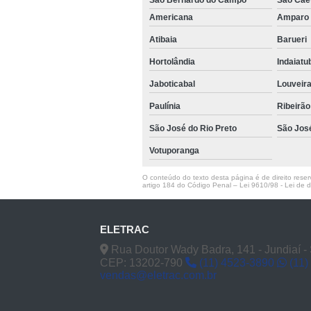
Americana
Ampar
Atibaia
Barueri
Hortolândia
Indaiat
Jaboticabal
Louveir
Paulínia
Ribeirão
São José do Rio Preto
São Jos
Votuporanga
O conteúdo do texto desta página é de direito reserv
artigo 184 do Código Penal –
Lei 9610/98 - Lei de di
ELETRAC
Rua Doutor Wady Badra, 141 - Jundiaí -
CEP: 13202-790
(11) 4523-3890
(11)
vendas@eletrac.com.br