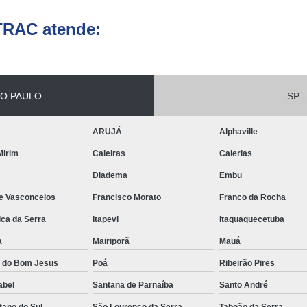
Empilhadeira Elétrica Lateral Jaguar
TRAC atende:
Empilhadeira El
Empilhadeira Elétri
Empilhadeira Elétrica Retrátil Franco 
O PAULO
SP -
Empilhadeira Elétrica Tracionária 
Empilhadeira Retrátil Elétrica Barueri
ARUJÁ
Alphaville
Empilhadeira Elétrica Paletrans
 Mirim
Caieiras
Caierias
Empilhadeira Paletrans
Diadema
Embu
de Vasconcelos
Francisco Morato
Franco da Rocha
Empilhadeira Paletrans Le1034
ica da Serra
Itapevi
Itaquaquecetuba
Empilhadeira Paletrans Pr1
a
Mairiporã
Mauá
Empilhadeira Paletrans Pt164
a do Bom Jesus
Poá
Ribeirão Pires
Empilhadeira Paletrans Px 12
abel
Santana de Parnaíba
Santo André
Empilhadeira Retrátil Paletrans
tano do Sul
São Lourenço da Serra
Taboão da Serra