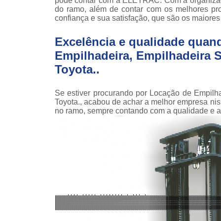
pode contar com a ELETRAC. Com a organizaçã
teso
do ramo, além de contar com os melhores prof
confiança e sua satisfação, que são os maiores
Venda
empilha
Excelência e qualidade quan
Venda
Empilhadeira, Empilhadeira Se
empilha
Toyota..
ska
Venda de
par
Se estiver procurando por Locação de Empilha
empilha
Toyota., acabou de achar a melhor empresa n
no ramo, sempre contando com a qualidade e a