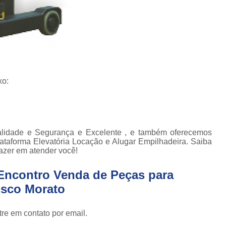
Empilhadeira com Ba
Empilhadeira Contrab
Empilhadeira de Lít
Empilhadeira de Lítio Elétrica Va
Empilhadeira Elétrica de Lít
xo:
Empilhadeira à Lítio São Paulo
Empi
Empilhadeira Elétrica Articulada
Empilhadeira Elétrica Hangc
lidade e Segurança e Excelente , e também oferecemos
lataforma Elevatória Locação e Alugar Empilhadeira. Saiba
Empilhadeira Elétrica para Alugar
Em
azer em atender você!
Empilhadeira Elétrica para L
Encontro Venda de Peças para
Empilhadeira Elétrica Toyota
isco Morato
Empilhadeira Elé
re em contato por email.
Empilhadeira Elé