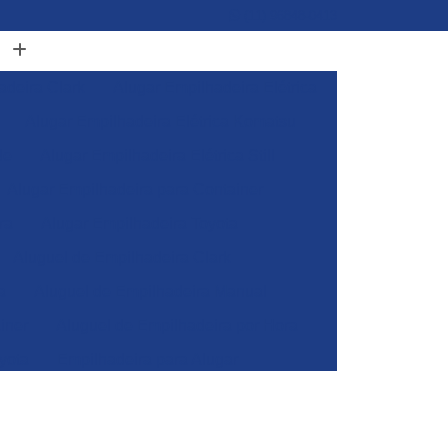
(11) 96848-0413
adeira Clark
Alugar Empilhadeira Elétrica
Alugar Empilhadeira Elétrica Komatsu
de
Alugar Empilhadeira Elétrica Still
Alugar Empilhadeira para Container
ra
Alugar Empilhadeira Toyota
Aluguel de Empilhadeira Clark
a
Aluguel de Empilhadeira Manual
iner
Aluguel de Empilhadeira por Hora
yota
Empilhadeira para Alugar
Empilhadeira Toyota para Alugar
Aluguel de Empilhadeira Elétrica Skam