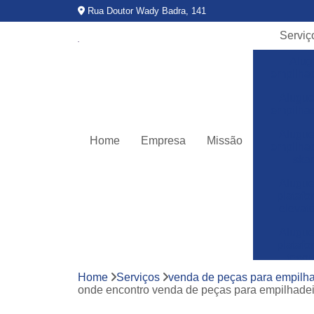
Rua Doutor Wady Badra, 141
Serviç
Alug
empilha
Alugue
empilha
Alugue
Home
Empresa
Missão
empilha
ska
Alugue
plataf
elevató
Alugue
plataf
teso
Home
Serviços
venda de peças para empilha
Assitê
onde encontro venda de peças para empilhade
técnic
empilha