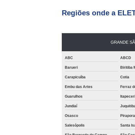
Regiões onde a ELE
GRANDE SÃ
ABC
ABCD
Barueri
Biritiba
Carapicuíba
Cotia
Embu das Artes
Ferraz 
Guarulhos
Itapecer
Jundiaí
Juquitib
Osasco
Pirapor
Salesópolis
Santa Is
São Bernardo do Campo
São Cae