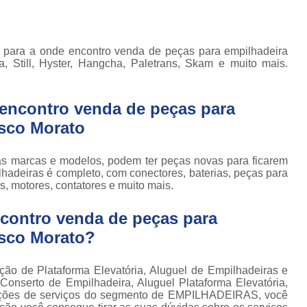
Locação de Plataforma Tesoura Ar
o de
deiras
Plataforma Tesoura Aluguel
ar
a para a onde encontro venda de peças para empilhadeira
Assistência Técnica de Empilhadeira
deiras
 Still, Hyster, Hangcha, Paletrans, Skam e muito mais.
Assistência Técnica
ção de
deiras
Assistência Técnic
encontro venda de peças para
iras
Assistência Técnic
sco Morato
ais
Assistência Técni
para
as marcas e modelos, podem ter peças novas para ficarem
deira
Assistência Técnic
lhadeiras é completo, com conectores, baterias, peças para
m
s, motores, contatores e muito mais.
Assistência Técni
para
ra still
contro venda de peças para
Assistência Técnica p
para
isco Morato?
Assistência Técnica 
deiras
Assistência Técnica para Empilhadeir
ormas
ção de Plataforma Elevatória, Aluguel de Empilhadeiras e
adas
 Conserto de Empilhadeira, Aluguel Plataforma Elevatória,
Conserto de Empilhadeira a Gás
 opções de serviços do segmento de EMPILHADEIRAS, você
ormas