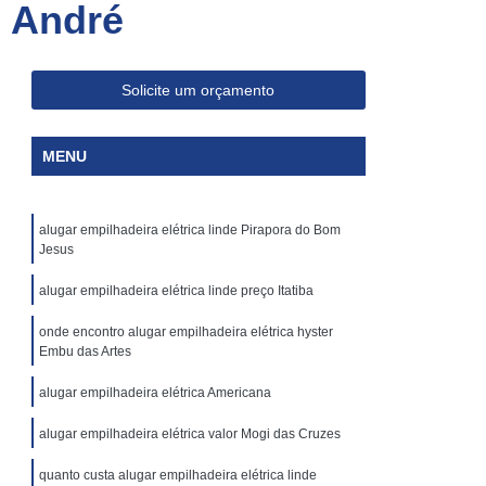
o André
Skam Ep
Aluguel de Empilhadeira Skam
Aluguel de Empilhadeira Skam Ep1200
p
Aluguel de Empilhadeira Skam Epr
Solicite um orçamento
00
Aluguel de Empilhadeira Skam Epr Os
MENU
m
Aluguel de Empilhadeiras Skam Usadas
Aluguel de Plataforma Elevatória Articulada
alugar empilhadeira elétrica linde Pirapora do Bom
Aluguel Plataforma Elevatória Articulada
Jesus
ria
Locação Plataforma Elevatória
alugar empilhadeira elétrica linde preço Itatiba
iculada
Plataforma Elevatória Aluguel
onde encontro alugar empilhadeira elétrica hyster
luguel
Plataforma Elevatória Locação
Embu das Artes
Aluguel de Plataforma Tesoura Articulada
alugar empilhadeira elétrica Americana
Aluguel Plataforma Tesoura Articulada
alugar empilhadeira elétrica valor Mogi das Cruzes
esoura
Locação de Plataforma Tesoura
quanto custa alugar empilhadeira elétrica linde