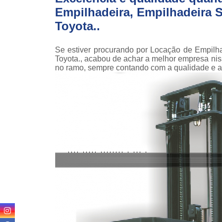
teso
Empilhadeira, Empilhadeira Se
Toyota..
Venda
empilha
Venda
Se estiver procurando por Locação de Empilha
empilha
Toyota., acabou de achar a melhor empresa n
ska
no ramo, sempre contando com a qualidade e a
Venda de
par
empilha