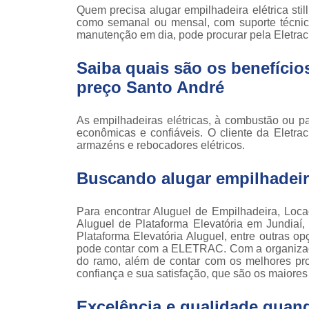
Locaçã
Quem precisa alugar empilhadeira elétrica sti
empilha
como semanal ou mensal, com suporte técnic
manutenção em dia, pode procurar pela Eletrac
Loc
empilha
Saiba quais são os benefícios 
Manuten
preço Santo André
empilha
Palete
As empilhadeiras elétricas, à combustão ou p
manu
econômicas e confiáveis. O cliente da Eletra
armazéns e rebocadores elétricos.
Peças 
empilha
Buscando alugar empilhadeira
ska
Peças 
empilhadei
Para encontrar Aluguel de Empilhadeira, Loca
Aluguel de Plataforma Elevatória em Jundiaí,
Peças 
Plataforma Elevatória Aluguel, entre outras
empilha
pode contar com a ELETRAC. Com a organizaçã
do ramo, além de contar com os melhores prof
Plataf
confiança e sua satisfação, que são os maiores
articul
Excelência e qualidade quan
Plataf