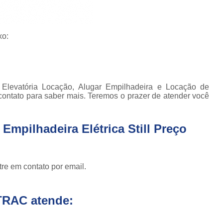
Empilhadeira com Ba
Empilhadeira Contrab
xo:
Empilhadeira de Lít
Empilhadeira de Lítio Elétrica Va
Empilhadeira Elétrica de Lít
Elevatória Locação, Alugar Empilhadeira e Locação de
contato para saber mais. Teremos o prazer de atender você
Empilhadeira à Lítio São Paulo
Empi
Empilhadeira Elétrica Articulada
Empilhadeira Elétrica Still Preço
Empilhadeira Elétrica Hangc
Empilhadeira Elétrica para Alugar
Em
Empilhadeira Elétrica para L
re em contato por email.
Empilhadeira Elétrica Toyota
TRAC atende:
Empilhadeira Elé
Empilhadeira Elé