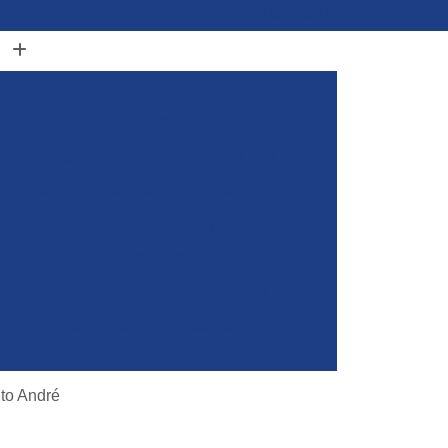
(11) 96848-0413
adeira Clark
Alugar Empilhadeira Elétrica
Alugar Empilhadeira Elétrica Komatsu
de
Alugar Empilhadeira Elétrica Still
Alugar Empilhadeira para Container
ra
Alugar Empilhadeira Toyota
Aluguel de Empilhadeira Clark
a
Aluguel de Empilhadeira Manual
iner
Aluguel de Empilhadeira por Hora
yota
Empilhadeira para Alugar
Empilhadeira Toyota para Alugar
nto André
Aluguel de Empilhadeira Elétrica Skam