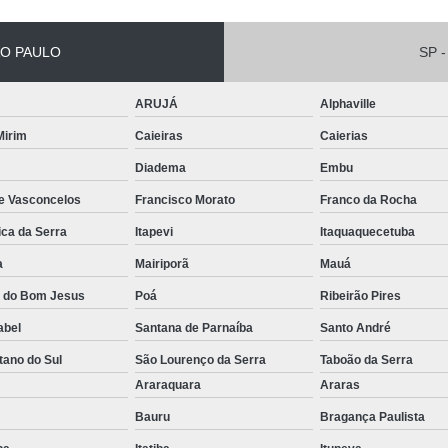
Empilhadeira Elétrica Lateral Jaguar
Empilhadeira El
O PAULO
SP -
Empilhadeira Elétri
ARUJÁ
Alphaville
Empilhadeira Elétrica Retrátil Franco 
 Mirim
Caieiras
Caierias
Empilhadeira Elétrica Tracionária 
Diadema
Embu
Empilhadeira Retrátil Elétrica Barueri
de Vasconcelos
Francisco Morato
Franco da Rocha
Empilhadeira Elétrica Paletrans
ica da Serra
Itapevi
Itaquaquecetuba
Empilhadeira Paletrans
a
Mairiporã
Mauá
Empilhadeira Paletrans Le1034
a do Bom Jesus
Poá
Ribeirão Pires
Empilhadeira Paletrans Pr1
abel
Santana de Parnaíba
Santo André
Empilhadeira Paletrans Pt164
tano do Sul
São Lourenço da Serra
Taboão da Serra
o
Araraquara
Araras
Empilhadeira Paletrans Px 12
Bauru
Bragança Paulista
Empilhadeira Retrátil Paletrans