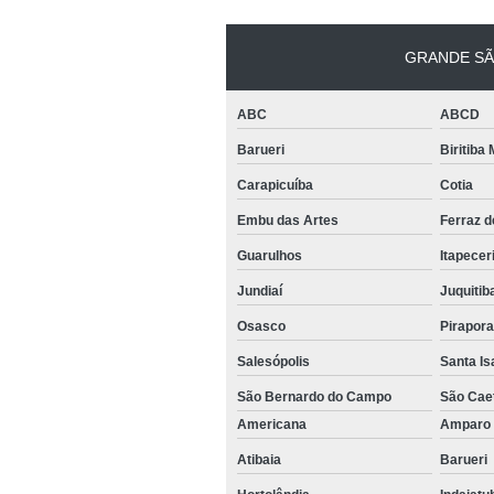
GRANDE SÃ
ABC
ABCD
Barueri
Biritiba
Carapicuíba
Cotia
Embu das Artes
Ferraz 
Guarulhos
Itapecer
Jundiaí
Juquitib
Osasco
Pirapor
Salesópolis
Santa Is
São Bernardo do Campo
São Cae
Americana
Ampar
Atibaia
Barueri