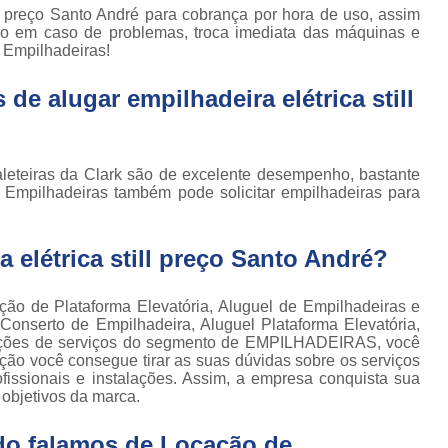
Locação de Plataforma Tesoura Ar
o de
ll preço Santo André para cobrança por hora de uso, assim
deiras
o em caso de problemas, troca imediata das máquinas e
Plataforma Tesoura Aluguel
 Empilhadeiras!
ar
Assistência Técnica de Empilhadeira
deiras
de alugar empilhadeira elétrica still
Assistência Técnica
ção de
deiras
Assistência Técnic
iras
aleteiras da Clark são de excelente desempenho, bastante
Assistência Técnic
ais
c Empilhadeiras também pode solicitar empilhadeiras para
Assistência Técni
para
deira
Assistência Técnic
 elétrica still preço Santo André?
m
Assistência Técni
para
ra still
ção de Plataforma Elevatória, Aluguel de Empilhadeiras e
Assistência Técnica p
 Conserto de Empilhadeira, Aluguel Plataforma Elevatória,
para
 opções de serviços do segmento de EMPILHADEIRAS, você
Assistência Técnica 
deiras
o você consegue tirar as suas dúvidas sobre os serviços
issionais e instalações. Assim, a empresa conquista sua
Assistência Técnica para Empilhadeir
ormas
 objetivos da marca.
adas
Conserto de Empilhadeira a Gás
do falamos de Locação de
ormas