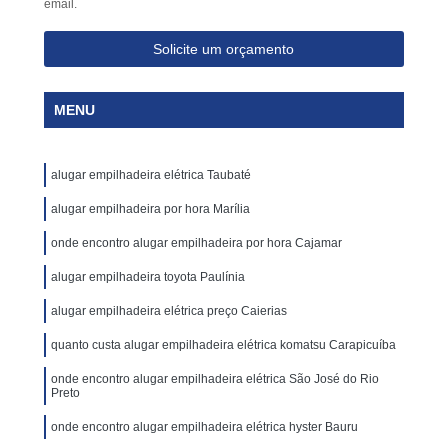
email.
Solicite um orçamento
MENU
alugar empilhadeira elétrica Taubaté
alugar empilhadeira por hora Marília
onde encontro alugar empilhadeira por hora Cajamar
alugar empilhadeira toyota Paulínia
alugar empilhadeira elétrica preço Caierias
quanto custa alugar empilhadeira elétrica komatsu Carapicuíba
onde encontro alugar empilhadeira elétrica São José do Rio
Preto
onde encontro alugar empilhadeira elétrica hyster Bauru