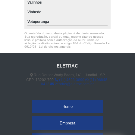
Valinhos
Vinhedo
Votuporanga
O conteúdo do texto desta página é de direito reservado.
Sua reprodução, parcial ou total, mesmo citando nossos
links, é proibida sem a autorização do autor. Crime de
violação de direito autoral – artigo 184 do Código Penal –
Lei
9610/98 - Lei de direitos autorais
.
ELETRAC
Rua Doutor Wady Badra, 141 - Jundiaí - SP
CEP: 13202-790
(11) 4523-3890
(11) 96848-
0413
vendas@eletrac.com.br
Home
Empresa