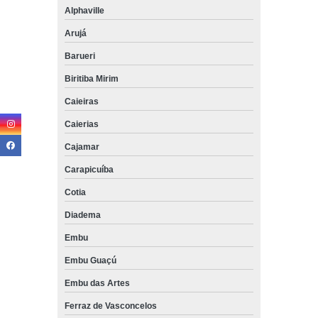
Alphaville
Arujá
Barueri
Biritiba Mirim
Caieiras
Caierias
Cajamar
Carapicuíba
Cotia
Diadema
Embu
Embu Guaçú
Embu das Artes
Ferraz de Vasconcelos