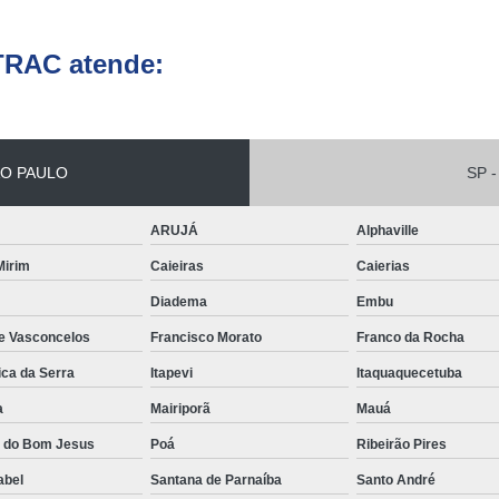
Conserto de Empilha
TRAC atende:
Conserto de Empilha
Empilhadeira Balançada
Empilhadeira Con
O PAULO
SP -
Empilhadeira Contra
Empilhadeira Contrabal
ARUJÁ
Alphaville
Empilhadeira Contraba
 Mirim
Caieiras
Caierias
Empilhadeira Contra
Diadema
Embu
Empilhadeira Contra
de Vasconcelos
Francisco Morato
Franco da Rocha
Empilhadeira Contrabala
ica da Serra
Itapevi
Itaquaquecetuba
a
Mairiporã
Mauá
Empilhadeira Contr
a do Bom Jesus
Poá
Ribeirão Pires
Empilhadeira Elétri
abel
Santana de Parnaíba
Santo André
Empilhadeira à B