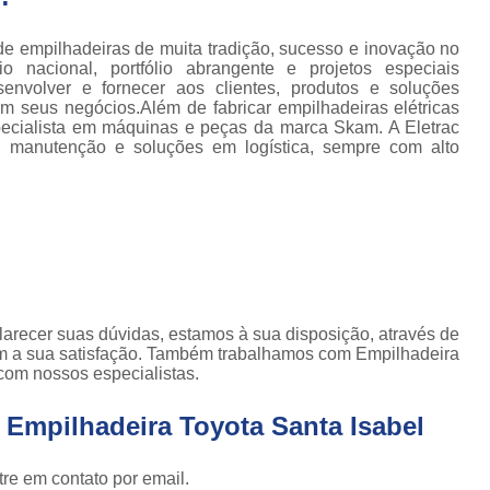
Conserto de Empilhadeira Hyster
ura
Conserto de Empilhadeira Manu
de empilhadeiras de muita tradição, sucesso e inovação no
 de
 nacional, portfólio abrangente e projetos especiais
deiras
Conserto de Empilhadeira Toyo
envolver e fornecer aos clientes, produtos e soluções
m seus negócios.Além de fabricar empilhadeiras elétricas
 de
Conserto para Empilhadeira Industri
specialista em máquinas e peças da marca Skam. A Eletrac
deiras
, manutenção e soluções em logística, sempre com alto
m
Conserto para E
 peças
Conserto de Empilha
a
deiras
Conserto de Empilhad
Conserto de Empil
Conserto de Empil
larecer suas dúvidas, estamos à sua disposição, através de
Conserto de Empilha
 a sua satisfação. Também trabalhamos com Empilhadeira
com nossos especialistas.
Conserto de Empilhadeira E
Conserto de Empilhad
 Empilhadeira Toyota Santa Isabel
Conserto de Empilhadeira Elétrica Sk
re em contato por email.
Conserto de Empil