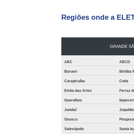
Regiões onde a ELE
GRANDE SÃ
ABC
ABCD
Barueri
Biritiba
Carapicuíba
Cotia
Embu das Artes
Ferraz 
Guarulhos
Itapecer
Jundiaí
Juquitib
Osasco
Pirapor
Salesópolis
Santa Is