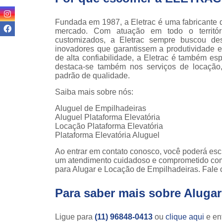
teso
Fundada em 1987, a Eletrac é uma fabricante 
Venda
mercado. Com atuação em todo o território
empilha
customizados, a Eletrac sempre buscou des
inovadores que garantissem a produtividade e
Venda
de alta confiabilidade, a Eletrac é também e
empilha
destaca-se também nos serviços de locação
ska
padrão de qualidade.
Venda de
Saiba mais sobre nós:
par
empilha
Aluguel de Empilhadeiras
Aluguel Plataforma Elevatória
Locação Plataforma Elevatória
Plataforma Elevatória Aluguel
Ao entrar em contato conosco, você poderá esc
um atendimento cuidadoso e comprometido com
para Alugar e Locação de Empilhadeiras. Fale 
Para saber mais sobre Alugar
Ligue para
(11) 96848-0413
ou
clique aqui
e ent