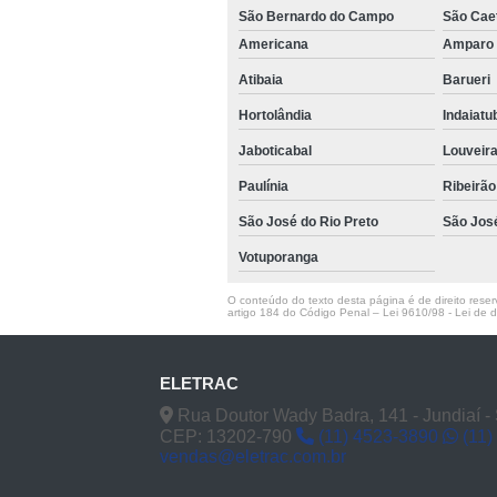
São Bernardo do Campo
São Cae
Americana
Ampar
Atibaia
Barueri
Hortolândia
Indaiat
Jaboticabal
Louveir
Paulínia
Ribeirão
São José do Rio Preto
São Jos
Votuporanga
O conteúdo do texto desta página é de direito reserv
artigo 184 do Código Penal –
Lei 9610/98 - Lei de di
ELETRAC
Rua Doutor Wady Badra, 141 - Jundiaí -
CEP: 13202-790
(11) 4523-3890
(11)
vendas@eletrac.com.br