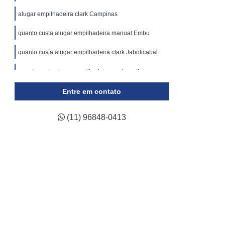
ticulada
Locação Plataforma Tesoura
alugar empilhadeira clark Campinas
Plataforma Tipo Tesoura Aluguel
quanto custa alugar empilhadeira manual Embu
Assistência Técnica de Empilhadeira a Gás
quanto custa alugar empilhadeira clark Jaboticabal
 de Empilhadeira Elétrica
a de Empilhadeira Hyster
quanto custa alugar empilhadeira por hora Itu
a de Empilhadeira Komatsu
Entre em contato
ca de Empilhadeira Skam
(11) 96848-0413
a de Empilhadeira Toyota
ca de Empilhadeira Yale
ara Empilhadeira Industrial
para Empilhadeira Retrátil
a Trilateral
Conserto de Empilhadeira
Conserto de Empilhadeira Elétrica