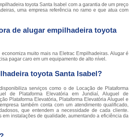
Locação de Plataforma Tesoura Ar
o de
pilhadeira toyota Santa Isabel com a garantia de um preço
deiras
hadeiras, uma empresa referência no ramo e que atua com
Plataforma Tesoura Aluguel
ar
Assistência Técnica de Empilhadeira
deiras
ra de alugar empilhadeira toyota
Assistência Técnica
ção de
deiras
Assistência Técnic
iras
te economiza muito mais na Eletrac Empilhadeiras. Alugar é
Assistência Técnic
ais
cisa pagar caro em um equipamento de alto nível.
Assistência Técni
para
hadeira toyota Santa Isabel?
deira
Assistência Técnic
m
Assistência Técni
para
isponibiliza serviços como o de Locação de Plataforma
ra still
guel de Plataforma Elevatória em Jundiaí, Aluguel de
Assistência Técnica p
ão Plataforma Elevatória, Plataforma Elevatória Aluguel e
para
a empresa também conta com um atendimento qualificado,
Assistência Técnica 
deiras
uidadosos, que entendem a necessidade de cada cliente.
s em instalações de qualidade, aumentando a eficiência da
Assistência Técnica para Empilhadeir
ormas
adas
Conserto de Empilhadeira a Gás
?
ormas