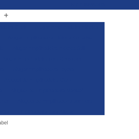
(11) 96848-0413
adeira Clark
Alugar Empilhadeira Elétrica
Alugar Empilhadeira Elétrica Komatsu
de
Alugar Empilhadeira Elétrica Still
Alugar Empilhadeira para Container
ra
Alugar Empilhadeira Toyota
Aluguel de Empilhadeira Clark
a
Aluguel de Empilhadeira Manual
iner
Aluguel de Empilhadeira por Hora
yota
Empilhadeira para Alugar
Empilhadeira Toyota para Alugar
abel
Aluguel de Empilhadeira Elétrica Skam