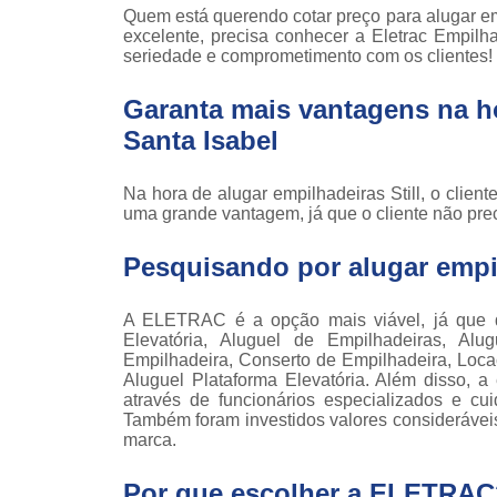
Locaçã
Quem está querendo cotar preço para alugar em
empilha
excelente, precisa conhecer a Eletrac Empil
seriedade e comprometimento com os clientes!
Loc
empilha
Garanta mais vantagens na ho
Manuten
Santa Isabel
empilha
Palete
Na hora de alugar empilhadeiras Still, o clien
manu
uma grande vantagem, já que o cliente não pre
Peças 
Pesquisando por alugar empil
empilha
ska
Peças 
A ELETRAC é a opção mais viável, já que d
empilhadei
Elevatória, Aluguel de Empilhadeiras, Alu
Empilhadeira, Conserto de Empilhadeira, Locaç
Peças 
Aluguel Plataforma Elevatória. Além disso, 
empilha
através de funcionários especializados e c
Também foram investidos valores considerávei
Plataf
marca.
articul
Por que escolher a ELETRAC
Plataf