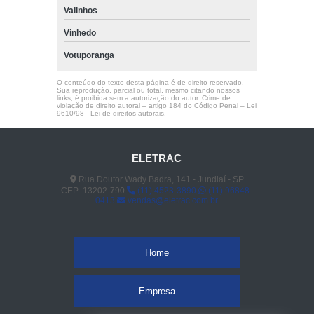
Valinhos
Vinhedo
Votuporanga
O conteúdo do texto desta página é de direito reservado.
Sua reprodução, parcial ou total, mesmo citando nossos
links, é proibida sem a autorização do autor. Crime de
violação de direito autoral – artigo 184 do Código Penal –
Lei
9610/98 - Lei de direitos autorais
.
ELETRAC
Rua Doutor Wady Badra, 141 - Jundiaí - SP
CEP: 13202-790
(11) 4523-3890
(11) 96848-
0413
vendas@eletrac.com.br
Home
Empresa