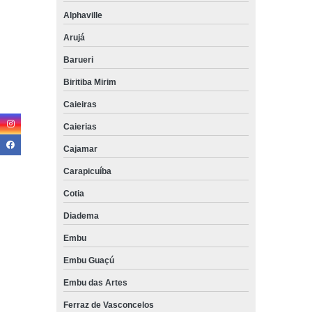
Alphaville
Arujá
Barueri
Biritiba Mirim
Caieiras
Caierias
Cajamar
Carapicuíba
Cotia
Diadema
Embu
Embu Guaçú
Embu das Artes
Ferraz de Vasconcelos