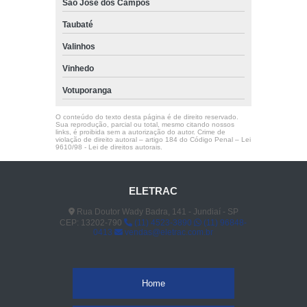
São José dos Campos
Taubaté
Valinhos
Vinhedo
Votuporanga
O conteúdo do texto desta página é de direito reservado.
Sua reprodução, parcial ou total, mesmo citando nossos
links, é proibida sem a autorização do autor. Crime de
violação de direito autoral – artigo 184 do Código Penal –
Lei
9610/98 - Lei de direitos autorais
.
ELETRAC
Rua Doutor Wady Badra, 141 - Jundiaí - SP
CEP: 13202-790
(11) 4523-3890
(11) 96848-
0413
vendas@eletrac.com.br
Home