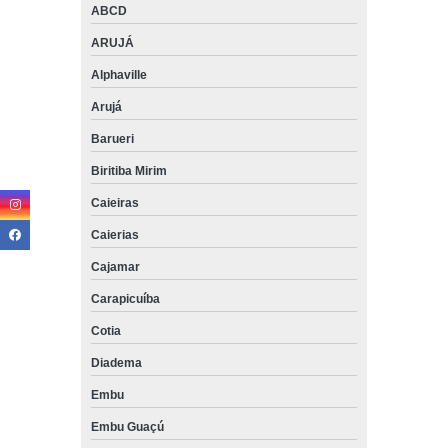
ABCD
ARUJÁ
Alphaville
Arujá
Barueri
Biritiba Mirim
Caieiras
Caierias
Cajamar
Carapicuíba
Cotia
Diadema
Embu
Embu Guaçú