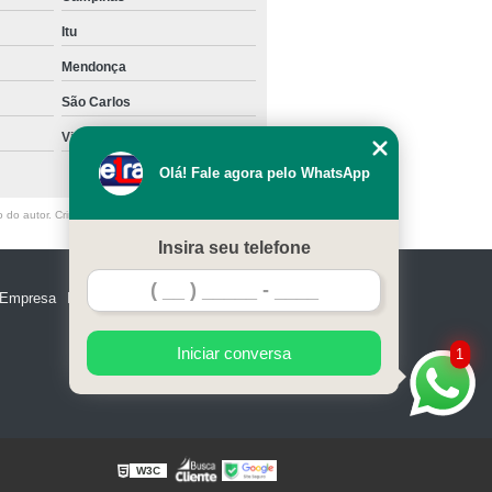
Empilhadeira Manual Semi Elétrica
Itu
Empilhadeira Semi Elétrica 1000kg
Mendonça
Empilhadeira Semi Elétrica Paletrans
São Carlos
Elétrica Paletrans Usada
Vinhedo
Empilhadeira Semi Elétrica para Indústria
Olá! Fale agora pelo WhatsApp
ão
Locação de Empilhadeira Semi Elétrica
do autor. Crime de violação de direito autoral –
Empilhadeira Eletrica Skam Ep
Insira seu telefone
a Skam Ep
Empilhadeira Skam Ep1200
Empresa
Missão
Serviços
Contato
Mapa do site
ra Skam Epr
Empilhadeira Skam Epr 2000
Empilhadeira Trilateral Skam
Iniciar conversa
1
as
Manual Empilhadeira Skam
ocação de Empilhadeira a Combustão
Locação de Empilhadeira Elétrica Hyster
W3C