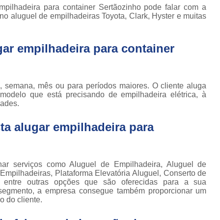
Locação de Plataforma Tesoura Ar
o de
pilhadeira para container Sertãozinho pode falar com a
deiras
no aluguel de empilhadeiras Toyota, Clark, Hyster e muitas
Plataforma Tesoura Aluguel
ar
Assistência Técnica de Empilhadeira
deiras
ar empilhadeira para container
Assistência Técnica
ção de
deiras
Assistência Técnic
iras
, semana, mês ou para períodos maiores. O cliente aluga
Assistência Técnic
ais
modelo que está precisando de empilhadeira elétrica, à
dades.
Assistência Técni
para
deira
Assistência Técnic
a alugar empilhadeira para
m
Assistência Técni
para
ra still
Assistência Técnica p
 serviços como Aluguel de Empilhadeira, Aluguel de
para
Assistência Técnica 
 Empilhadeiras, Plataforma Elevatória Aluguel, Conserto de
deiras
ia entre outras opções que são oferecidas para a sua
Assistência Técnica para Empilhadeir
u segmento, a empresa consegue também proporcionar um
ormas
 do cliente.
adas
Conserto de Empilhadeira a Gás
ormas