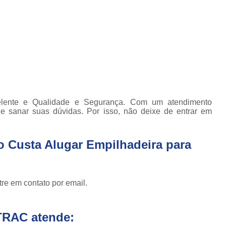
Empilhadeira com Ba
Empilhadeira Contrab
Empilhadeira de Lít
Empilhadeira de Lítio Elétrica Va
Empilhadeira Elétrica de Lít
Empilhadeira à Lítio São Paulo
Empi
elente e Qualidade e Segurança. Com um atendimento
de sanar suas dúvidas. Por isso, não deixe de entrar em
Empilhadeira Elétrica Articulada
Empilhadeira Elétrica Hangc
o Custa Alugar Empilhadeira para
Empilhadeira Elétrica para Alugar
Em
Empilhadeira Elétrica para L
re em contato por email.
Empilhadeira Elétrica Toyota
Empilhadeira Elé
TRAC atende:
Empilhadeira Elé