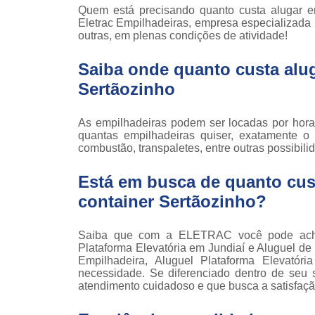
Locaçã
Quem está precisando quanto custa alugar em
empilha
Eletrac Empilhadeiras, empresa especializada 
outras, em plenas condições de atividade!
Loc
empilha
Saiba onde quanto custa alug
Manuten
Sertãozinho
empilha
Palete
As empilhadeiras podem ser locadas por hora
manu
quantas empilhadeiras quiser, exatamente o 
combustão, transpaletes, entre outras possibili
Peças 
empilha
Está em busca de quanto cust
ska
container Sertãozinho?
Peças 
empilhadei
Saiba que com a ELETRAC você pode achar
Peças 
Plataforma Elevatória em Jundiaí e Aluguel de
empilha
Empilhadeira, Aluguel Plataforma Elevatór
necessidade. Se diferenciado dentro de se
Plataf
atendimento cuidadoso e que busca a satisfação
articul
Plataf