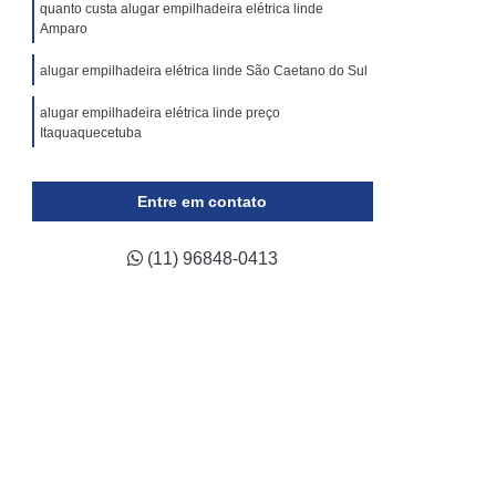
ticulada
Locação Plataforma Tesoura
quanto custa alugar empilhadeira elétrica linde
Amparo
Plataforma Tipo Tesoura Aluguel
alugar empilhadeira elétrica linde São Caetano do Sul
Assistência Técnica de Empilhadeira a Gás
alugar empilhadeira elétrica linde preço
 de Empilhadeira Elétrica
Itaquaquecetuba
a de Empilhadeira Hyster
quanto custa alugar empilhadeira manual Jaboticabal
a de Empilhadeira Komatsu
Entre em contato
alugar empilhadeira elétrica hyster Juquitiba
ca de Empilhadeira Skam
(11) 96848-0413
a de Empilhadeira Toyota
ca de Empilhadeira Yale
ara Empilhadeira Industrial
para Empilhadeira Retrátil
a Trilateral
Conserto de Empilhadeira
Conserto de Empilhadeira Elétrica