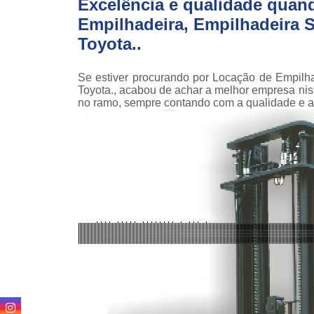
Excelência e qualidade quan
teso
Empilhadeira, Empilhadeira Se
Venda
Toyota..
empilha
Venda
Se estiver procurando por Locação de Empilha
empilha
Toyota., acabou de achar a melhor empresa n
ska
no ramo, sempre contando com a qualidade e a
Venda de
par
empilha