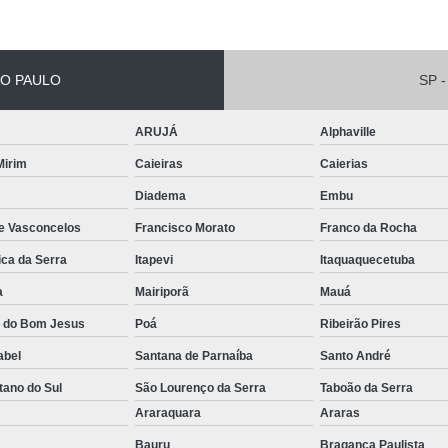
Empilhadeira Elétrica Lateral Jaguar
Empilhadeira El
O PAULO
SP -
Empilhadeira Elétri
Empilhadeira Elétrica Retrátil Franco 
ARUJÁ
Alphaville
Empilhadeira Elétrica Tracionária 
 Mirim
Caieiras
Caierias
Empilhadeira Retrátil Elétrica Barueri
Diadema
Embu
Empilhadeira Elétrica Paletrans
de Vasconcelos
Francisco Morato
Franco da Rocha
Empilhadeira Paletrans
ica da Serra
Itapevi
Itaquaquecetuba
Empilhadeira Paletrans Le1034
a
Mairiporã
Mauá
Empilhadeira Paletrans Pr1
a do Bom Jesus
Poá
Ribeirão Pires
abel
Santana de Parnaíba
Santo André
Empilhadeira Paletrans Pt164
tano do Sul
São Lourenço da Serra
Taboão da Serra
Empilhadeira Paletrans Px 12
o
Araraquara
Araras
Empilhadeira Retrátil Paletrans
Bauru
Bragança Paulista