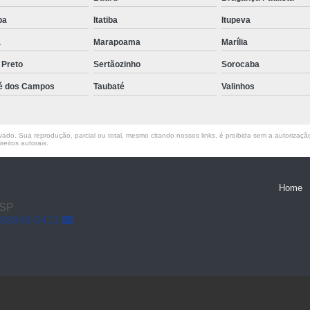
Empilhadeira Elétrica Semi Nova
uba
Itatiba
Itupeva
Empilhadeira Semi Elétrica
a
Marapoama
Marília
Empilhadeira Semi Elétrica Alugar
 Preto
Sertãozinho
Sorocaba
Empilhadeira Semi 
é dos Campos
Taubaté
Valinhos
Empilhadeira Semi Elétrica para Alugar
Empilhadeira Semi Elétrica para Locaç
ado. Sua reprodução, parcial ou total, mesmo citando nossos links, é proibida sem a autorização 
reitos autorais
.
Empilhadeira Eletrica Skam
Empilhadeira Skam
Empilhadeir
Home
Empilhadeira Skam Epp
Empilhadei
 SP
Empilhadeira Skam Epr Os
 96848-0413
Empilhadeiras Skam Usad
Locação de Empilhadeira
L
Locação de Empilhadeira Elétrica