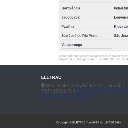
Hortolândia
Indaiat
Jaboticabal
Louveir
Paulínia
Ribeirão
São José do Rio Preto
São Jos
Votuporanga
O conteúdo do texto desta página é de direito reserv
artigo 184 do Código Penal –
Lei 9610/98 - Lei de di
ELETRAC
Rua Doutor Wady Badra, 141 - Jundiaí -
CEP: 13202-790
(11) 4523-3890
(11)
vendas@eletrac.com.br
Copyright © ELETRAC (Lei 9610 de 19/02/1998)