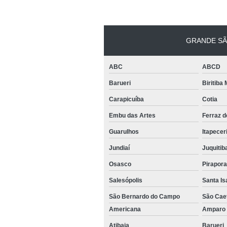
GRANDE SÃ
ABC
ABCD
Barueri
Biritiba
Carapicuíba
Cotia
Embu das Artes
Ferraz 
Guarulhos
Itapecer
Jundiaí
Juquitib
Osasco
Pirapor
Salesópolis
Santa Is
São Bernardo do Campo
São Cae
Americana
Ampar
Atibaia
Barueri