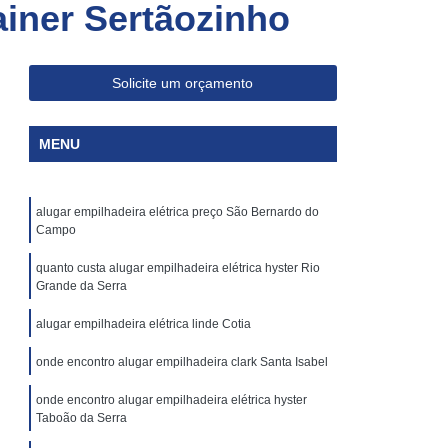
iner Sertãozinho
Skam Ep
Aluguel de Empilhadeira Skam
Aluguel de Empilhadeira Skam Ep1200
p
Aluguel de Empilhadeira Skam Epr
Solicite um orçamento
00
Aluguel de Empilhadeira Skam Epr Os
MENU
m
Aluguel de Empilhadeiras Skam Usadas
Aluguel de Plataforma Elevatória Articulada
alugar empilhadeira elétrica preço São Bernardo do
Aluguel Plataforma Elevatória Articulada
Campo
ria
Locação Plataforma Elevatória
quanto custa alugar empilhadeira elétrica hyster Rio
iculada
Plataforma Elevatória Aluguel
Grande da Serra
luguel
Plataforma Elevatória Locação
alugar empilhadeira elétrica linde Cotia
Aluguel de Plataforma Tesoura Articulada
onde encontro alugar empilhadeira clark Santa Isabel
Aluguel Plataforma Tesoura Articulada
onde encontro alugar empilhadeira elétrica hyster
Taboão da Serra
esoura
Locação de Plataforma Tesoura