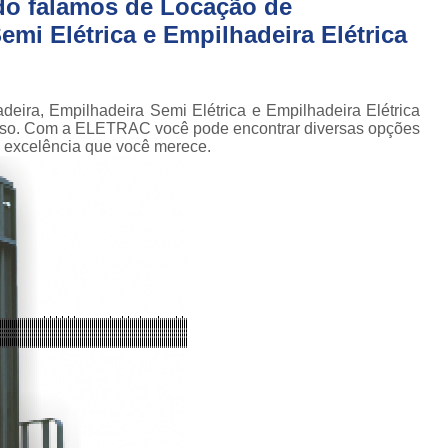
do falamos de Locação de
Conserto de Empilhadeira Hyster
ura
mi Elétrica e Empilhadeira Elétrica
Conserto de Empilhadeira Manu
 de
deiras
Conserto de Empilhadeira Toyo
 de
Conserto para Empilhadeira Industri
deira, Empilhadeira Semi Elétrica e Empilhadeira Elétrica
deiras
isso. Com a ELETRAC você pode encontrar diversas opções
m
Conserto para E
 excelência que você merece.
 peças
Conserto de Empilha
a
deiras
Conserto de Empilhad
Conserto de Empil
Conserto de Empil
Conserto de Empilha
Conserto de Empilhadeira E
Conserto de Empilhad
Conserto de Empilhadeira Elétrica Sk
Conserto de Empil