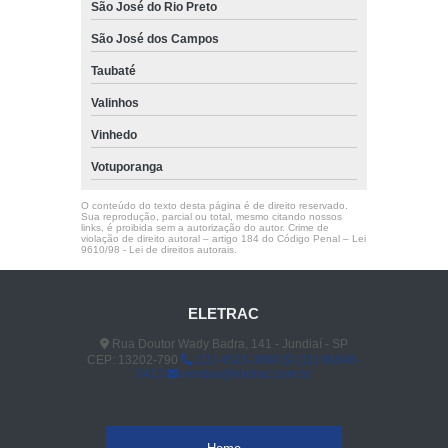
São José do Rio Preto
São José dos Campos
Taubaté
Valinhos
Vinhedo
Votuporanga
O conteúdo do texto desta página é de direito reservado.
Sua reprodução, parcial ou total, mesmo citando nossos
links, é proibida sem a autorização do autor. Crime de
violação de direito autoral – artigo 184 do Código Penal –
Lei
9610/98 - Lei de direitos autorais
.
ELETRAC
Rua Doutor Wady Badra, 141 - Jundiaí - SP
CEP: 13202-790
(11) 4523-3890
(11) 96848-
0413
vendas@eletrac.com.br