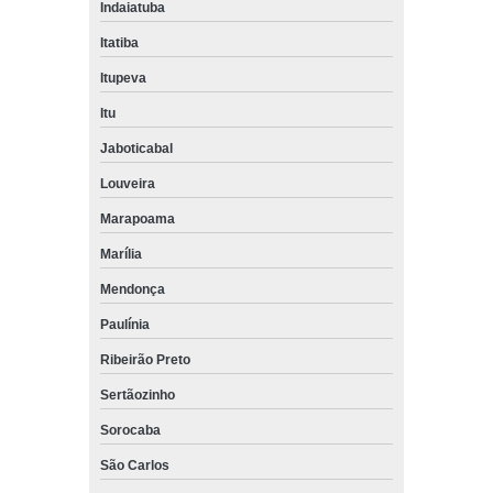
Indaiatuba
Itatiba
Itupeva
Itu
Jaboticabal
Louveira
Marapoama
Marília
Mendonça
Paulínia
Ribeirão Preto
Sertãozinho
Sorocaba
São Carlos