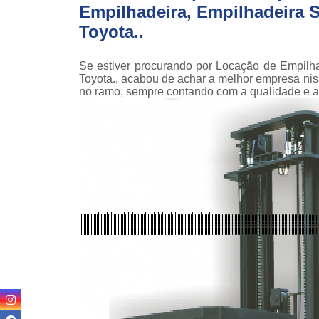
Empilhadeira, Empilhadeira Se
teso
Toyota..
Venda
empilha
Se estiver procurando por Locação de Empilha
Venda
Toyota., acabou de achar a melhor empresa n
empilha
no ramo, sempre contando com a qualidade e a
ska
Venda de
par
empilha