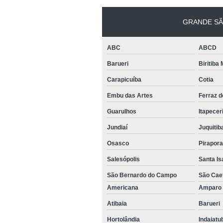
GRANDE SÃ
ABC
ABCD
Barueri
Biritiba
Carapicuíba
Cotia
Embu das Artes
Ferraz 
Guarulhos
Itapecer
Jundiaí
Juquitib
Osasco
Pirapor
Salesópolis
Santa Is
São Bernardo do Campo
São Cae
Americana
Ampar
Atibaia
Barueri
Hortolândia
Indaiat