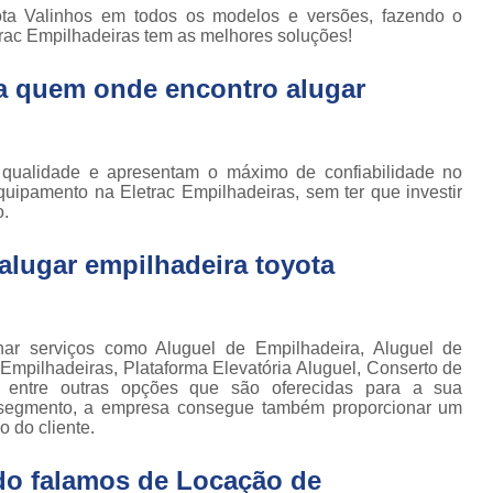
Locação de Plataforma Tesoura Ar
o de
ota Valinhos em todos os modelos e versões, fazendo o
deiras
rac Empilhadeiras tem as melhores soluções!
Plataforma Tesoura Aluguel
ar
a quem onde encontro alugar
Assistência Técnica de Empilhadeira
deiras
Assistência Técnica
ção de
deiras
Assistência Técnic
 qualidade e apresentam o máximo de confiabilidade no
iras
quipamento na Eletrac Empilhadeiras, sem ter que investir
Assistência Técnic
ais
o.
Assistência Técni
para
alugar empilhadeira toyota
deira
Assistência Técnic
m
Assistência Técni
para
ra still
Assistência Técnica p
 serviços como Aluguel de Empilhadeira, Aluguel de
 Empilhadeiras, Plataforma Elevatória Aluguel, Conserto de
para
Assistência Técnica 
ia entre outras opções que são oferecidas para a sua
deiras
u segmento, a empresa consegue também proporcionar um
Assistência Técnica para Empilhadeir
 do cliente.
ormas
adas
Conserto de Empilhadeira a Gás
do falamos de Locação de
ormas