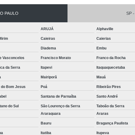
Empilhadeira Elétrica Lateral Jaguar
O PAULO
SP -
Empilhadeira El
Empilhadeira Elétri
ARUJÁ
Alphaville
Empilhadeira Elétrica Retrátil Franco 
 Mirim
Caieiras
Caierias
Empilhadeira Elétrica Tracionária 
Diadema
Embu
Empilhadeira Retrátil Elétrica Barueri
de Vasconcelos
Francisco Morato
Franco da Rocha
Empilhadeira Elétrica Paletrans
ica da Serra
Itapevi
Itaquaquecetuba
Empilhadeira Paletrans
a
Mairiporã
Mauá
a do Bom Jesus
Poá
Ribeirão Pires
Empilhadeira Paletrans Le1034
abel
Santana de Parnaíba
Santo André
Empilhadeira Paletrans Pr1
tano do Sul
São Lourenço da Serra
Taboão da Serra
Empilhadeira Paletrans Pt164
o
Araraquara
Araras
Empilhadeira Paletrans Px 12
Bauru
Bragança Paulista
Empilhadeira Retrátil Paletrans
uba
Itatiba
Itupeva