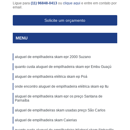
Ligue para
(11) 96848-0413
ou
clique aqui
e entre em contato por
email.
Solicite um orçamento
MENU
aluguel de empilhadeira skam epr 2000 Suzano
quanto custa aluguel de empilhadeira skam epr Embu Guaçú
aluguel de empilhadeira elétrica skam ep Poá
onde encontro aluguel de empilhadeira elétrica skam ep Itu
aluguel de empilhadeira skam epr os preço Santana de
Parnaíba
aluguel de empilhadeiras skam usadas preço São Carlos
aluguel de empilhadeira skam Caierias