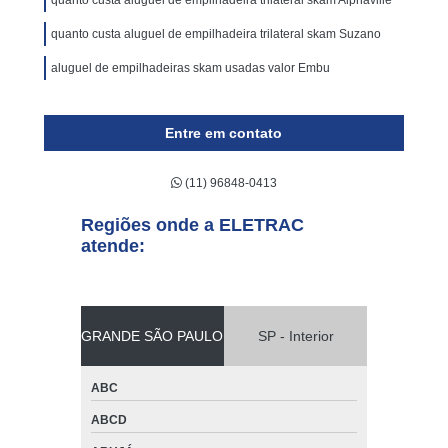
quanto custa aluguel de empilhadeira trilateral skam Alphaville
quanto custa aluguel de empilhadeira trilateral skam Suzano
aluguel de empilhadeiras skam usadas valor Embu
Entre em contato
(11) 96848-0413
Regiões onde a ELETRAC
atende:
GRANDE SÃO PAULO
SP - Interior
ABC
ABCD