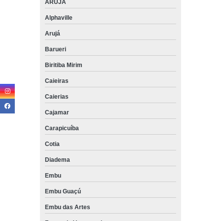
ARUJÁ
Alphaville
Arujá
Barueri
Biritiba Mirim
Caieiras
Caierias
Cajamar
Carapicuíba
Cotia
Diadema
Embu
Embu Guaçú
Embu das Artes