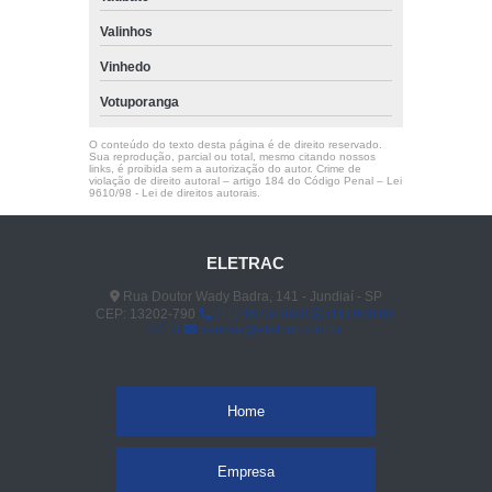
Valinhos
Vinhedo
Votuporanga
O conteúdo do texto desta página é de direito reservado.
Sua reprodução, parcial ou total, mesmo citando nossos
links, é proibida sem a autorização do autor. Crime de
violação de direito autoral – artigo 184 do Código Penal –
Lei
9610/98 - Lei de direitos autorais
.
ELETRAC
Rua Doutor Wady Badra, 141 - Jundiaí - SP
CEP: 13202-790
(11) 4523-3890
(11) 96848-
0413
vendas@eletrac.com.br
Home
Empresa