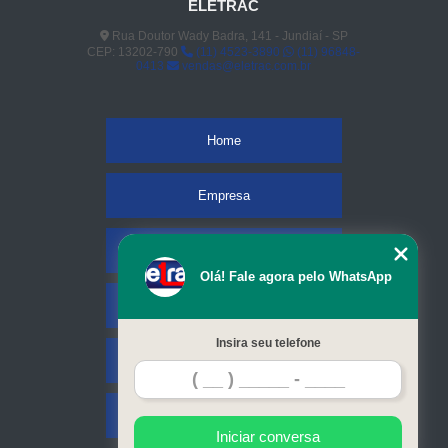
ELETRAC
Rua Doutor Wady Badra, 141 - Jundiaí - SP
CEP: 13202-790
(11) 4523-3890
(11) 96848-
0413
vendas@eletrac.com.br
Home
Empresa
Missão
Olá! Fale agora pelo WhatsApp
Serviços
Insira seu telefone
Contato
Mapa do site
Iniciar conversa