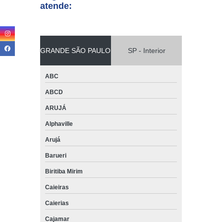
atende:
GRANDE SÃO PAULO
SP - Interior
ABC
ABCD
ARUJÁ
Alphaville
Arujá
Barueri
Biritiba Mirim
Caieiras
Caierias
Cajamar