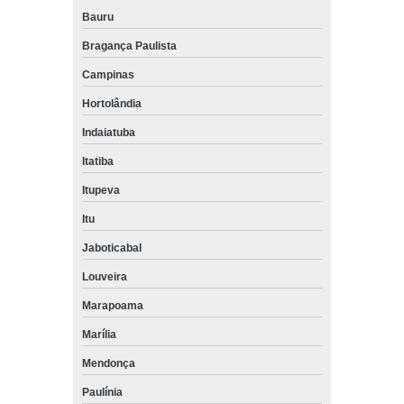
Bauru
Bragança Paulista
Campinas
Hortolândia
Indaiatuba
Itatiba
Itupeva
Itu
Jaboticabal
Louveira
Marapoama
Marília
Mendonça
Paulínia