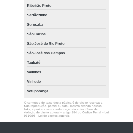
Ribeirão Preto
Sertãozinho
Sorocaba
São Carlos
São José do Rio Preto
São José dos Campos
Taubaté
Valinhos
Vinhedo
Votuporanga
O conteúdo do texto desta página é de direito reservado.
Sua reprodução, parcial ou total, mesmo citando nossos
links, é proibida sem a autorização do autor. Crime de
violação de direito autoral – artigo 184 do Código Penal –
Lei
9610/98 - Lei de direitos autorais
.