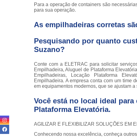
Locaçã
Para a operação de containers são necessária
empilha
para sua operação.
Loc
As empilhadeiras corretas sã
empilha
Manuten
Pesquisando por quanto custa
empilha
Suzano?
Palete
manu
Conte com a ELETRAC para solicitar serviç
Peças 
Empilhadeira, Aluguel de Plataforma Elevatóri
empilha
Empilhadeiras, Locação Plataforma Elevat
ska
Empilhadeira. A empresa conta com um time de p
em equipamentos modernos, que se ajustam a 
Peças 
empilhadei
Você está no local ideal par
Peças 
Plataforma Elevatória
.
empilha
Plataf
AGILIZAR E FLEXIBILIZAR SOLUÇÕES EM
articul
Conhecendo nossa excelência, conheça outros
Plataf