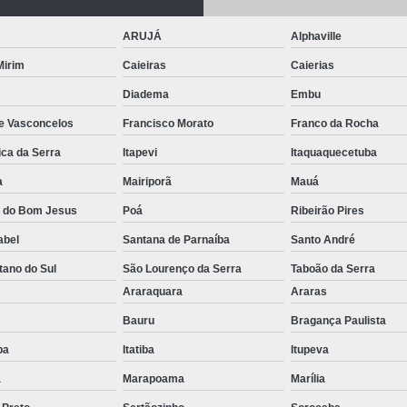
Conserto de Empilha
ARUJÁ
Alphaville
Conserto de Empilha
 Mirim
Caieiras
Caierias
Empilhadeira Balançada
Diadema
Embu
Empilhadeira Con
de Vasconcelos
Francisco Morato
Franco da Rocha
Empilhadeira Contra
ica da Serra
Itapevi
Itaquaquecetuba
Empilhadeira Contrabal
a
Mairiporã
Mauá
a do Bom Jesus
Poá
Ribeirão Pires
Empilhadeira Contraba
abel
Santana de Parnaíba
Santo André
Empilhadeira Contra
tano do Sul
São Lourenço da Serra
Taboão da Serra
Empilhadeira Contra
o
Araraquara
Araras
Empilhadeira Contrabala
Bauru
Bragança Paulista
Empilhadeira Contr
uba
Itatiba
Itupeva
Empilhadeira Elétri
a
Marapoama
Marília
Empilhadeira à B