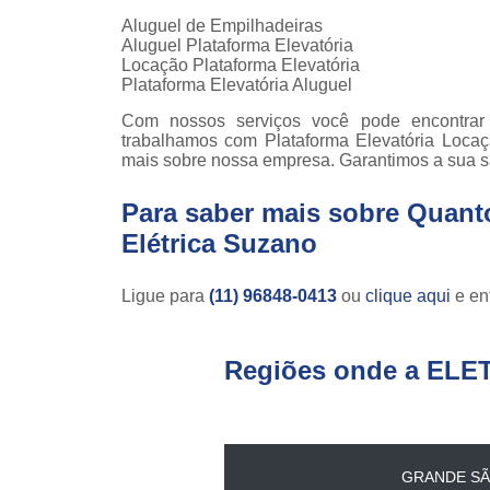
teso
Aluguel de Empilhadeiras
Aluguel Plataforma Elevatória
Venda
Locação Plataforma Elevatória
empilha
Plataforma Elevatória Aluguel
Venda
Com nossos serviços você pode encontrar 
empilha
trabalhamos com Plataforma Elevatória Locaçã
ska
mais sobre nossa empresa. Garantimos a sua sa
Venda de
par
Para saber mais sobre Quant
empilha
Elétrica Suzano
Ligue para
(11) 96848-0413
ou
clique aqui
e ent
Regiões onde a ELE
GRANDE SÃ