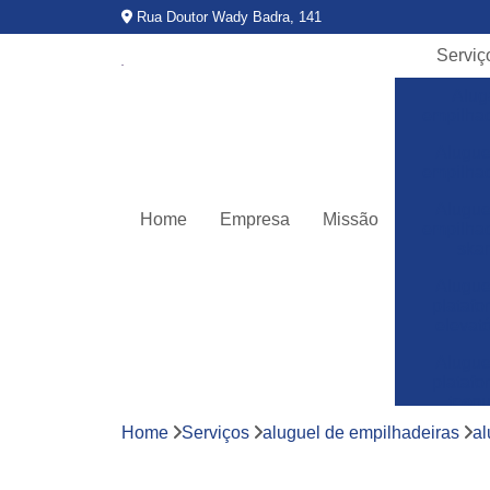
Rua Doutor Wady Badra, 141
Serviç
Alug
empilha
Alugue
empilha
Alugue
Home
Empresa
Missão
empilha
ska
Alugue
plataf
elevató
Alugue
plataf
teso
Home
Serviços
aluguel de empilhadeiras
al
Assitê
técnic
empilha