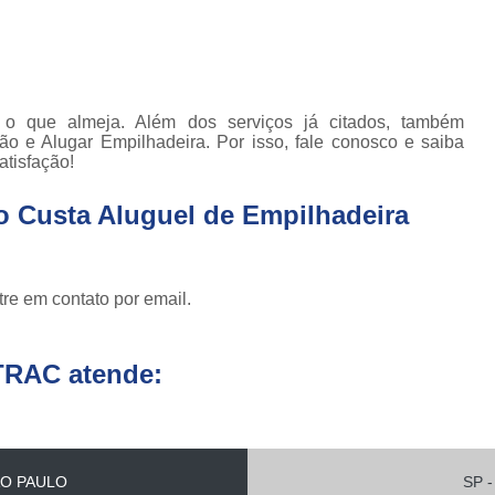
Conserto de Empilhadeira Hyster
ura
Conserto de Empilhadeira Manu
 de
deiras
Conserto de Empilhadeira Toyo
 de
Conserto para Empilhadeira Industri
o que almeja. Além dos serviços já citados, também
deiras
o e Alugar Empilhadeira. Por isso, fale conosco e saiba
m
Conserto para E
tisfação!
 peças
Conserto de Empilha
a
o Custa Aluguel de Empilhadeira
deiras
Conserto de Empilhad
Conserto de Empil
re em contato por email.
Conserto de Empil
Conserto de Empilha
TRAC atende:
Conserto de Empilhadeira E
Conserto de Empilhad
Conserto de Empilhadeira Elétrica Sk
O PAULO
SP -
Conserto de Empil