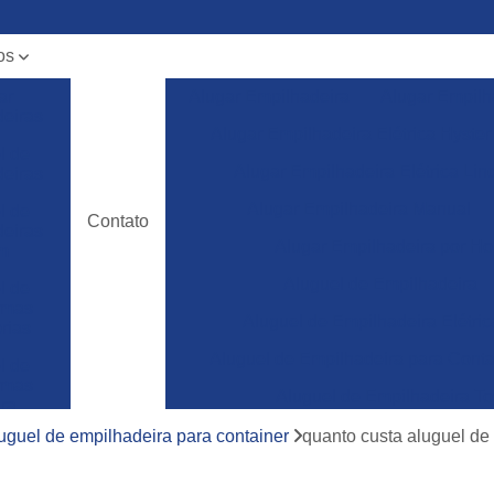
os
ar
Alugar Empilhadeira
Alugar Empilh
deiras
Alugar Empilhadeira Elétrica Hyster
l de
Alugar Empilhadeira Elétrica Lin
deiras
Alugar Empilhadeira Manual
l de
Contato
deiras
Alugar Empilhadeira por Ho
m
Aluguel de Empilhadeira
l de
ormas
Aluguel de Empilhadeira Elétric
rias
Aluguel de Empilhadeira para Conta
l de
ormas
Aluguel de Empilhadeira To
ura
Empilhadeira para Aluguel
uguel de empilhadeira para container
quanto custa aluguel de
ncia
a de
Empilhadeira Toyota para Aluguel
deiras