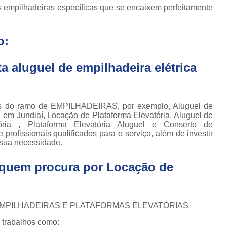
Locação de Plataforma Tesoura Ar
o de
s empilhadeiras específicas que se encaixem perfeitamente
deiras
Plataforma Tesoura Aluguel
ar
o:
Assistência Técnica de Empilhadeira
deiras
Assistência Técnica
ção de
 aluguel de empilhadeira elétrica
deiras
Assistência Técnic
iras
Assistência Técnic
ais
os do ramo de EMPILHADEIRAS, por exemplo, Aluguel de
Assistência Técni
para
a em Jundiaí, Locação de Plataforma Elevatória, Aluguel de
deira
ória , Plataforma Elevatória Aluguel e Conserto de
Assistência Técnic
m
rofissionais qualificados para o serviço, além de investir
Assistência Técni
sua necessidade.
para
ra still
Assistência Técnica p
a quem procura por
Locação de
para
Assistência Técnica 
deiras
Assistência Técnica para Empilhadeir
ormas
 EMPILHADEIRAS E PLATAFORMAS ELEVATÓRIAS
adas
Conserto de Empilhadeira a Gás
 trabalhos como:
ormas