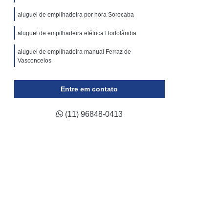
ticulada
Locação Plataforma Tesoura
aluguel de empilhadeira por hora Sorocaba
Plataforma Tipo Tesoura Aluguel
aluguel de empilhadeira elétrica Hortolândia
Assistência Técnica de Empilhadeira a Gás
aluguel de empilhadeira manual Ferraz de
 de Empilhadeira Elétrica
Vasconcelos
a de Empilhadeira Hyster
a de Empilhadeira Komatsu
Entre em contato
ca de Empilhadeira Skam
(11) 96848-0413
a de Empilhadeira Toyota
ca de Empilhadeira Yale
ara Empilhadeira Industrial
para Empilhadeira Retrátil
a Trilateral
Conserto de Empilhadeira
Conserto de Empilhadeira Elétrica