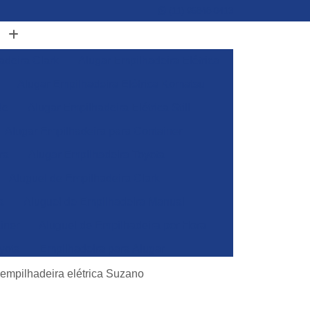
(11) 96848-0413
adeira Clark
Alugar Empilhadeira Elétrica
Alugar Empilhadeira Elétrica Komatsu
de
Alugar Empilhadeira Elétrica Still
Alugar Empilhadeira para Container
ra
Alugar Empilhadeira Toyota
Aluguel de Empilhadeira Clark
a
Aluguel de Empilhadeira Manual
iner
Aluguel de Empilhadeira por Hora
yota
Empilhadeira para Alugar
Empilhadeira Toyota para Alugar
 empilhadeira elétrica Suzano
Aluguel de Empilhadeira Elétrica Skam