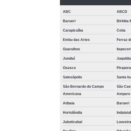
ABC
ABCD
Barueri
Biritiba
Carapicuíba
Cotia
Embu das Artes
Ferraz 
Guarulhos
Itapecer
Jundiaí
Juquitib
Osasco
Pirapor
Salesópolis
Santa Is
São Bernardo do Campo
São Cae
Americana
Ampar
Atibaia
Barueri
Hortolândia
Indaiat
Jaboticabal
Louveir