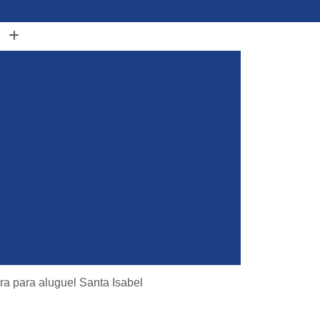
(11) 96848-0413
adeira Clark
Alugar Empilhadeira Elétrica
Alugar Empilhadeira Elétrica Komatsu
de
Alugar Empilhadeira Elétrica Still
Alugar Empilhadeira para Container
ra
Alugar Empilhadeira Toyota
Aluguel de Empilhadeira Clark
a
Aluguel de Empilhadeira Manual
iner
Aluguel de Empilhadeira por Hora
yota
Empilhadeira para Alugar
Empilhadeira Toyota para Alugar
ra para aluguel Santa Isabel
Aluguel de Empilhadeira Elétrica Skam