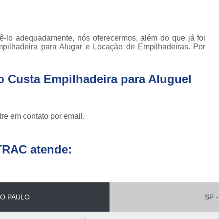
Empilhadeira com Ba
Empilhadeira Contrab
dê-lo adequadamente, nós oferecermos, além do que já foi
Empilhadeira de Lít
mpilhadeira para Alugar e Locação de Empilhadeiras. Por
Empilhadeira de Lítio Elétrica Va
o Custa Empilhadeira para Aluguel
Empilhadeira Elétrica de Lít
Empilhadeira à Lítio São Paulo
Empi
Empilhadeira Elétrica Articulada
re em contato por email.
Empilhadeira Elétrica Hangc
Empilhadeira Elétrica para Alugar
Em
TRAC atende:
Empilhadeira Elétrica para L
Empilhadeira Elétrica Toyota
Empilhadeira Elé
O PAULO
SP -
Empilhadeira Elé