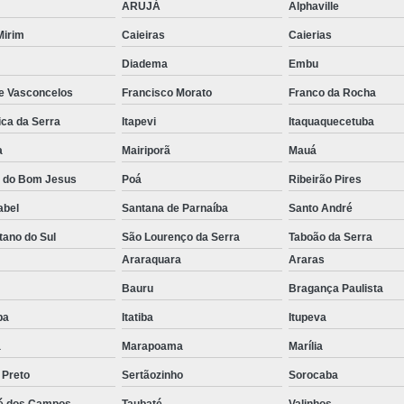
ARUJÁ
Alphaville
Empilhadeira Elétrica Lateral Jaguar
 Mirim
Caieiras
Caierias
Empilhadeira El
Diadema
Embu
Empilhadeira Elétri
de Vasconcelos
Francisco Morato
Franco da Rocha
Empilhadeira Elétrica Retrátil Franco 
ica da Serra
Itapevi
Itaquaquecetuba
Empilhadeira Elétrica Tracionária 
a
Mairiporã
Mauá
Empilhadeira Retrátil Elétrica Barueri
a do Bom Jesus
Poá
Ribeirão Pires
Empilhadeira Elétrica Paletrans
abel
Santana de Parnaíba
Santo André
Empilhadeira Paletrans
tano do Sul
São Lourenço da Serra
Taboão da Serra
o
Araraquara
Araras
Empilhadeira Paletrans Le1034
Bauru
Bragança Paulista
Empilhadeira Paletrans Pr1
uba
Itatiba
Itupeva
Empilhadeira Paletrans Pt164
a
Marapoama
Marília
Empilhadeira Paletrans Px 12
 Preto
Sertãozinho
Sorocaba
Empilhadeira Retrátil Paletrans
é dos Campos
Taubaté
Valinhos