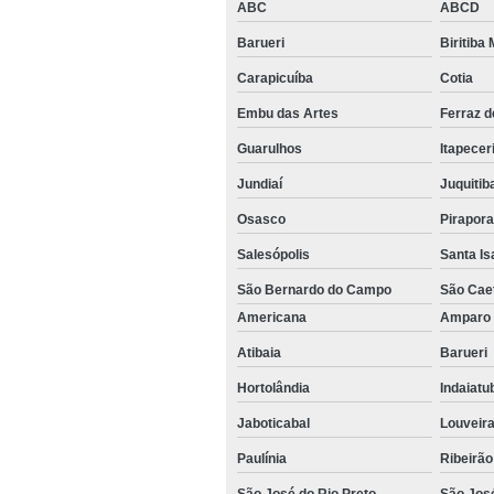
ABC
ABCD
Barueri
Biritiba
Carapicuíba
Cotia
Embu das Artes
Ferraz 
Guarulhos
Itapecer
Jundiaí
Juquitib
Osasco
Pirapor
Salesópolis
Santa Is
São Bernardo do Campo
São Cae
Americana
Ampar
Atibaia
Barueri
Hortolândia
Indaiat
Jaboticabal
Louveir
Paulínia
Ribeirão
São José do Rio Preto
São Jos