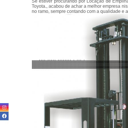
Se estiver procurando por Locação de Empilha
teso
Toyota., acabou de achar a melhor empresa n
no ramo, sempre contando com a qualidade e a
Venda
empilha
Venda
empilha
ska
Venda de
par
empilha