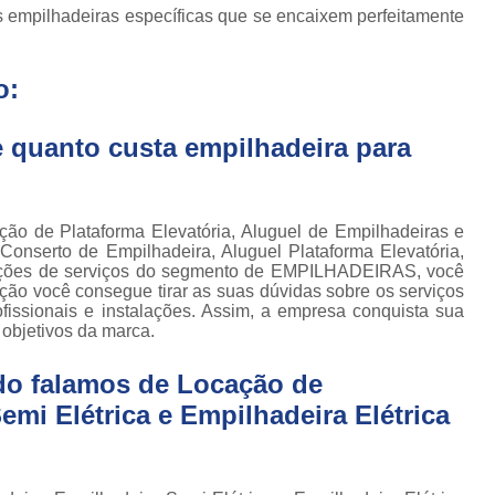
Locação de Plataforma Tesoura Ar
o de
s empilhadeiras específicas que se encaixem perfeitamente
deiras
Plataforma Tesoura Aluguel
ar
o:
Assistência Técnica de Empilhadeira
deiras
Assistência Técnica
ção de
 quanto custa empilhadeira para
deiras
Assistência Técnic
iras
Assistência Técnic
ais
ção de Plataforma Elevatória, Aluguel de Empilhadeiras e
Assistência Técni
para
 Conserto de Empilhadeira, Aluguel Plataforma Elevatória,
deira
 opções de serviços do segmento de EMPILHADEIRAS, você
Assistência Técnic
m
o você consegue tirar as suas dúvidas sobre os serviços
Assistência Técni
issionais e instalações. Assim, a empresa conquista sua
para
 objetivos da marca.
ra still
Assistência Técnica p
para
do falamos de Locação de
Assistência Técnica 
deiras
mi Elétrica e Empilhadeira Elétrica
Assistência Técnica para Empilhadeir
ormas
adas
Conserto de Empilhadeira a Gás
ormas