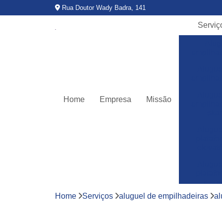
Rua Doutor Wady Badra, 141
Serviç
Alug
empilha
Alugue
empilha
Alugue
Home
Empresa
Missão
empilha
ska
Alugue
plataf
elevató
Alugue
plataf
teso
Home
Serviços
aluguel de empilhadeiras
al
Assitê
técnic
empilha