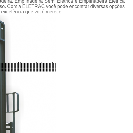
Conserto de Empilhadeira Hyster
deira, Empilhadeira Semi Elétrica e Empilhadeira Elétrica
ura
isso. Com a ELETRAC você pode encontrar diversas opções
Conserto de Empilhadeira Manu
 excelência que você merece.
 de
deiras
Conserto de Empilhadeira Toyo
 de
Conserto para Empilhadeira Industri
deiras
m
Conserto para E
 peças
Conserto de Empilha
a
deiras
Conserto de Empilhad
Conserto de Empil
Conserto de Empil
Conserto de Empilha
Conserto de Empilhadeira E
Conserto de Empilhad
Conserto de Empilhadeira Elétrica Sk
Conserto de Empil