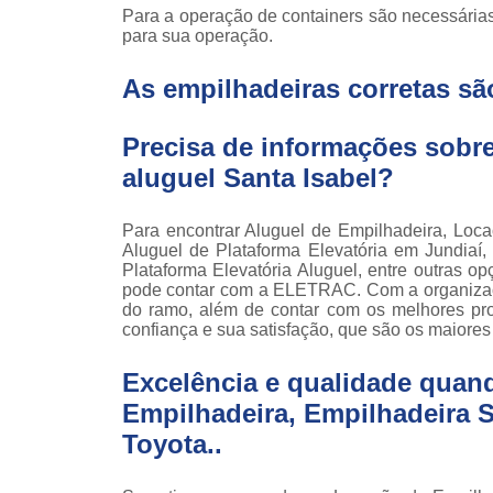
Locaçã
Para a operação de containers são necessária
empilha
para sua operação.
Loc
As empilhadeiras corretas sã
empilha
Manuten
Precisa de informações sobre
empilha
aluguel Santa Isabel?
Palete
manu
Para encontrar Aluguel de Empilhadeira, Loca
Peças 
Aluguel de Plataforma Elevatória em Jundiaí,
empilha
Plataforma Elevatória Aluguel, entre outras
ska
pode contar com a ELETRAC. Com a organizaçã
do ramo, além de contar com os melhores prof
Peças 
confiança e sua satisfação, que são os maiores
empilhadei
Peças 
Excelência e qualidade quan
empilha
Empilhadeira, Empilhadeira Se
Plataf
Toyota..
articul
Plataf