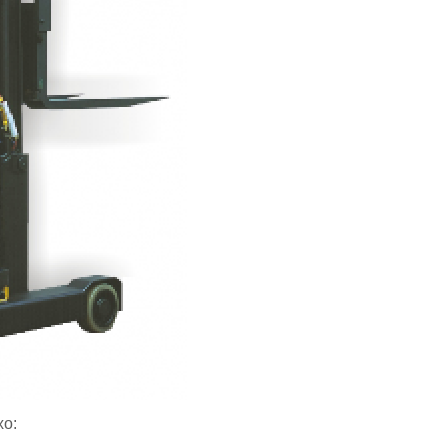
Conserto de Empilha
Conserto de Empilha
Empilhadeira Balançada
Empilhadeira Con
Empilhadeira Contra
Empilhadeira Contrabal
Empilhadeira Contraba
Empilhadeira Contra
Empilhadeira Contra
Empilhadeira Contrabala
Empilhadeira Contr
Empilhadeira Elétri
xo:
Empilhadeira à B