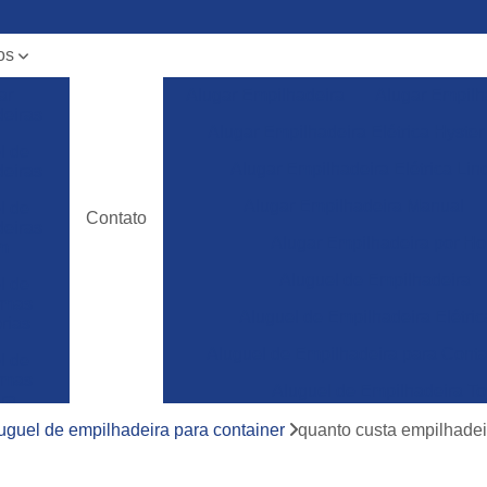
os
ar
Alugar Empilhadeira
Alugar Empilh
deiras
Alugar Empilhadeira Elétrica Hyster
l de
Alugar Empilhadeira Elétrica Lin
deiras
Alugar Empilhadeira Manual
l de
Contato
deiras
Alugar Empilhadeira por Ho
m
Aluguel de Empilhadeira
l de
ormas
Aluguel de Empilhadeira Elétric
rias
Aluguel de Empilhadeira para Conta
l de
ormas
Aluguel de Empilhadeira To
ura
Empilhadeira para Aluguel
uguel de empilhadeira para container
quanto custa empilhadei
ncia
a de
Empilhadeira Toyota para Aluguel
deiras