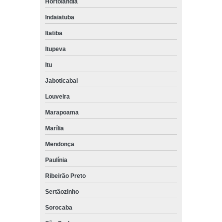
Hortolândia
Indaiatuba
Itatiba
Itupeva
Itu
Jaboticabal
Louveira
Marapoama
Marília
Mendonça
Paulínia
Ribeirão Preto
Sertãozinho
Sorocaba