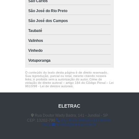
São Carlos
São José do Rio Preto
São José dos Campos
Taubaté
Valinhos
Vinhedo
Votuporanga
O conteúdo do texto desta página é de direito reservado.
Sua reprodução, parcial ou total, mesmo citando nossos
links, é proibida sem a autorização do autor. Crime de
violação de direito autoral – artigo 184 do Código Penal –
Lei
9610/98 - Lei de direitos autorais
.
ELETRAC
Rua Doutor Wady Badra, 141 - Jundiaí - SP
CEP: 13202-790
(11) 4523-3890
(11) 96848-
0413
vendas@eletrac.com.br