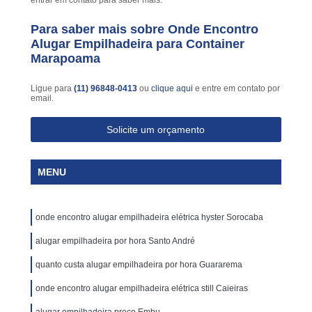
entrar em contato para saber mais.
Para saber mais sobre Onde Encontro
Alugar Empilhadeira para Container
Marapoama
Ligue para
(11) 96848-0413
ou
clique aqui
e entre em contato por
email.
Solicite um orçamento
MENU
onde encontro alugar empilhadeira elétrica hyster Sorocaba
alugar empilhadeira por hora Santo André
quanto custa alugar empilhadeira por hora Guararema
onde encontro alugar empilhadeira elétrica still Caieiras