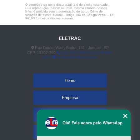
O conteúdo do texto desta página é de direito reservado.
Sua reprodução, parcial ou total, mesmo citando nossos
links, é proibida sem a autorização do autor. Crime de
violação de direito autoral – artigo 184 do Código Penal –
Lei
9610/98 - Lei de direitos autorais
.
ELETRAC
Rua Doutor Wady Badra, 141 - Jundiaí - SP
CEP: 13202-790
(11) 4523-3890
(11) 96848-
0413
vendas@eletrac.com.br
Home
Empresa
Missão
Olá! Fale agora pelo WhatsApp
Serviços